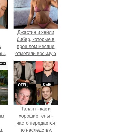
Джастин и хейли
бибер, которые в
ь
прошлом месяце
вы,
отметили восьмую
годовщину
 в
помолвки, показали
х
новые фото с
совместного
отдыха.
Талант - как и
им
хорошие гены -
часто передается
м,
по наследству.