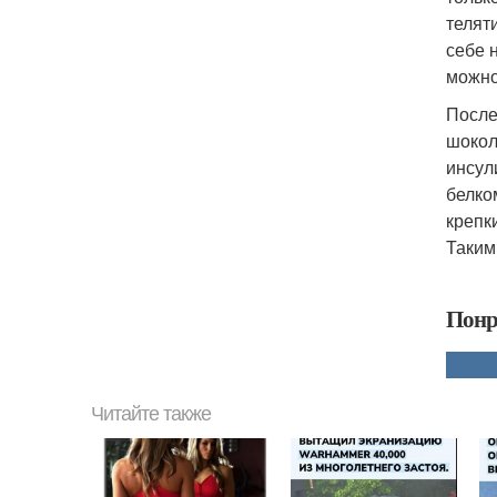
телят
себе 
можно
После
шокол
инсул
белко
крепк
Таким
Понр
Читайте также