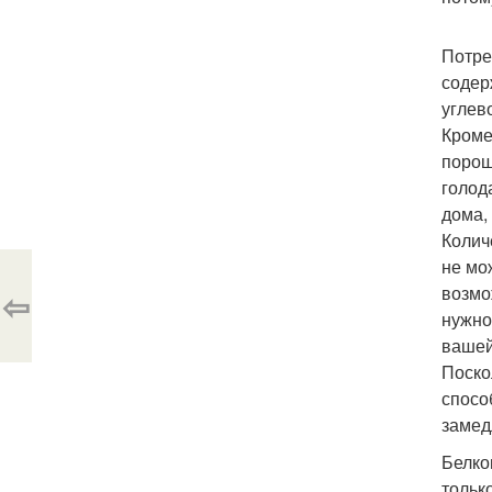
Потре
содерж
углев
Кроме
порош
голод
дома,
Колич
не мо
возмо
⇦
нужно
вашей
Поско
спосо
замед
Белков
тольк