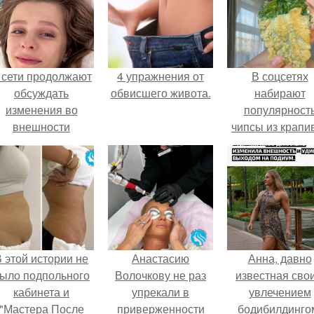
 сети продолжают
4 упражнения от
В соцсетях
обсуждать
обвисшего живота.
набирают
изменения во
популярност
внешности
чипсы из крапи
актрисы.
которые
пользователи
комментария
называют
неожиданно
вкусными.
 этой истории не
Анастасию
Анна, давно
ыло подпольного
Волочкову не раз
известная сво
кабинета и
упрекали в
увлечением
"Мастера После
приверженности
бодибилдинго