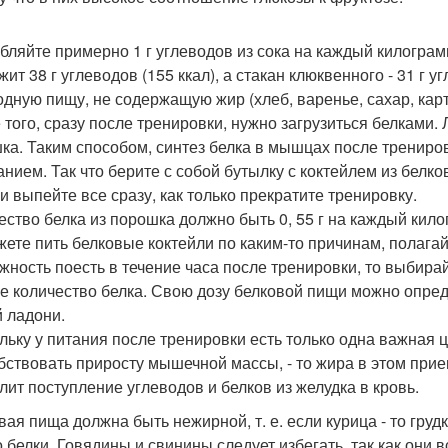
бляйте примерно 1 г углеводов из сока на каждый килограм
ит 38 г углеводов (155 ккал), а стакан клюквенного - 31 г 
одную пищу, не содержащую жир (хлеб, варенье, сахар, карто
 того, сразу после тренировки, нужно загрузиться белками.
ка. Таким способом, синтез белка в мышцах после трениров
анием. Так что берите с собой бутылку с коктейлем из белко
 и выпейте все сразу, как только прекратите тренировку.
ество белка из порошка должно быть 0, 55 г на каждый кило
жете пить белковые коктейли по каким-то причинам, полагайт
жность поесть в течение часа после тренировки, то выбира
е количество белка. Свою дозу белковой пищи можно опред
 ладони.
льку у питания после тренировки есть только одна важная 
бствовать приросту мышечной массы, - то жира в этом пр
лит поступление углеводов и белков из желудка в кровь.
ая пища должна быть нежирной, т. е. если курица - то грудк
о белки. Говядины и свинины следует избегать, так как они