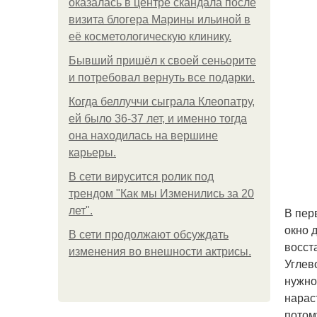
оказалась в центре скандала после
визита блогера Марины ильиной в
её косметологическую клинику.
Бывший пришёл к своей сеньорите
и потребовал вернуть все подарки.
Когда беллуччи сыграла Клеопатру,
ей было 36-37 лет, и именно тогда
она находилась на вершине
карьеры.
В сети вирусится ролик под
трендом "Как мы Изменились за 20
лет".
В пер
окно 
В сети продолжают обсуждать
восст
изменения во внешности актрисы.
Углев
нужно
нарас
потом