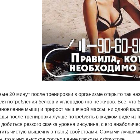
вые 20 минут после тренировки в организме открыто так н
для потребления белков и углеводов (но не жиров. Все, что 
ановление мышц и прирост мышечной массы, ни одной калор
оды после тренировки лучше потреблять в жидком виде из 
 добиться резкого скачка уровня инсулина, с его анаболич
тить чистую мышечную ткань) свойствами. Самыми лучшими
у что в них высокое соотношение глюкозы к фруктозе.