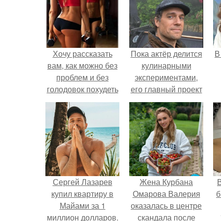
Хочу рассказать
Пока актёр делится
В
вам, как можно без
кулинарными
проблем и без
экспериментами,
голодовок похудеть
его главный проект
или держать вес
сделал серьёзный
стабильным.
шаг вперёд.
Сергей Лазарев
Жена Курбана
В
купил квартиру в
Омарова Валерия
б
Майами за 1
оказалась в центре
миллион долларов.
скандала после