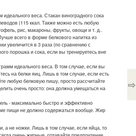
м идеального веса. Стакан виноградного сока
углеводов (115 ккал. Также можно есть любую
фель, рис, макароны, фрукты, овощи и т. д..
 Лучше всего в форме белкового напитка из
ки увеличится в 3 раза (по сравнению с
вого порошка и сока, если вы тренируетесь вне
грамм идеального веса. В том случае, если вы
есь на белки яиц. Лишь в том случае, если есть
йте любую белковую пишу, просто рассчитайте
⇨
елить очень просто: она должна умещаться на
цель - максимально быстро и эффективно
иеме пищи не должно содержаться вообще. Жир
и, а не ножки. Лишь в том случае, если яйца, то
 всегда очень жирные, отдавайте предпочтение