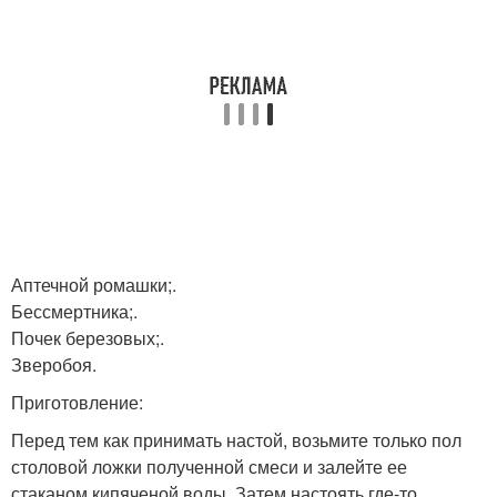
Аптечной ромашки;.
Бессмертника;.
Почек березовых;.
Зверобоя.
Приготовление:
Перед тем как принимать настой, возьмите только пол
столовой ложки полученной смеси и залейте ее
стаканом кипяченой воды. Затем настоять где-то