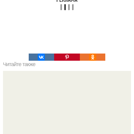
Читайте также
Творожный сыр за 20 минут для правильного перекуса!