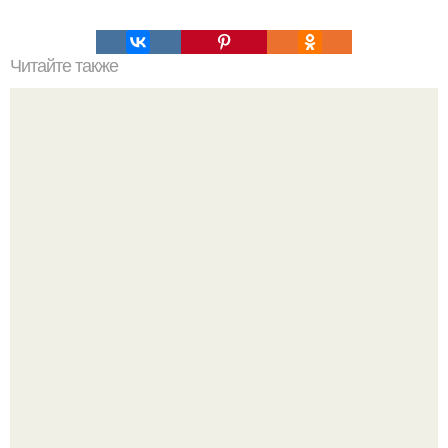
Читайте также
Функции печени в нормализации избыточного веса.
Откуда берется ожирение печени?