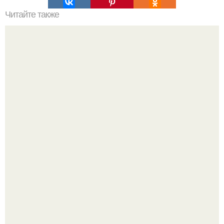
Читайте также
Как улучшить кровообращение малого таза у мужчин. 3
Лечебная гимнастика
В сети вирусится ролик под трендом "Как мы