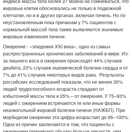
индексе массы тела более 27 можно не сомневаться, что
жировые клетки обосновались не только в подкожной
клетчатке, но и в других органах, включая печень. Но по
неустановленным пока причинам у 7% пациентов с
нормальной массой тела также выявляются значимые
жировые изменения печени.
Ожирение - «эпидемия XXI века», одно из самых
распространенных хронических заболеваний в мире. Из-
за лишнего веса и ожирения происходят 44% случаев
диабета, 23% случаев ишемической болезни сердца и от
7% до 41% случаев некоторых видов рака. Результаты
российских исследований показали, что не менее 30%
людей трудоспособного возраста страдают от
избыточной массы тела и 25% – от ожирения. У 75–93%
людей с ожирением встречаются те или иные формы
неалкогольной жировой болезни печени (НАЖБП). При
морбидном ожирении эта цифра возрастает до 95–100%.
Одна из причин заключается в том, что пациенты с
ожирением принимают обычно больше лекарств, чем