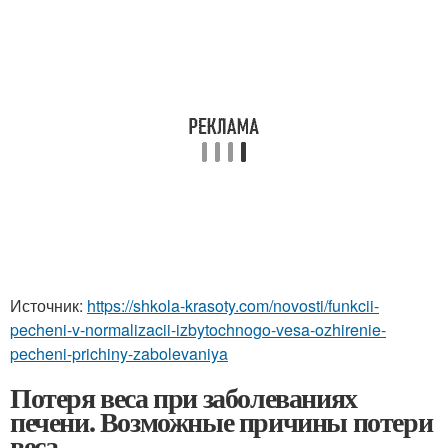
Источник:
https://shkola-krasoty.com/novosti/funkcii-
pecheni-v-normalizacii-izbytochnogo-vesa-ozhirenie-
pecheni-prichiny-zabolevaniya
Потеря веса при заболеваниях
печени. Возможные причины потери
веса