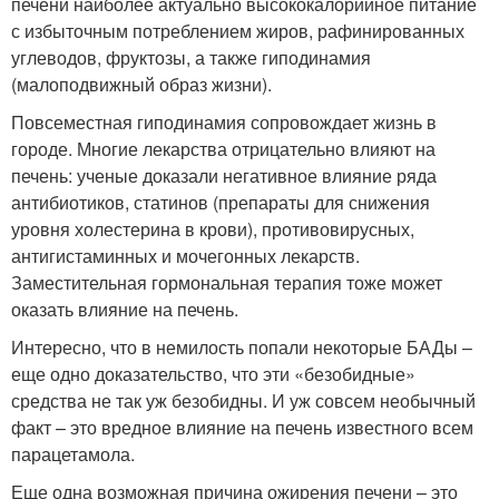
печени наиболее актуально высококалорийное питание
с избыточным потреблением жиров, рафинированных
углеводов, фруктозы, а также гиподинамия
(малоподвижный образ жизни).
Повсеместная гиподинамия сопровождает жизнь в
городе. Многие лекарства отрицательно влияют на
печень: ученые доказали негативное влияние ряда
антибиотиков, статинов (препараты для снижения
уровня холестерина в крови), противовирусных,
антигистаминных и мочегонных лекарств.
Заместительная гормональная терапия тоже может
оказать влияние на печень.
Интересно, что в немилость попали некоторые БАДы –
еще одно доказательство, что эти «безобидные»
средства не так уж безобидны. И уж совсем необычный
факт – это вредное влияние на печень известного всем
парацетамола.
Еще одна возможная причина ожирения печени – это