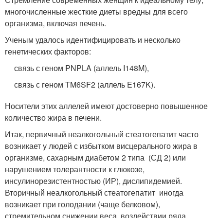
многочисленные жесткие диеты вредны для всего
организма, включая печень.
Ученым удалось идентифицировать и несколько
генетических факторов:
связь с геном PNPLA (аллель I148M),
связь с геном TM6SF2 (аллель E167K).
Носители этих аллелей имеют достоверно повышенное
количество жира в печени.
Итак, первичный неалкогольный стеатогепатит часто
возникает у людей с избытком висцерального жира в
организме, сахарным диабетом 2 типа (СД 2) или
нарушением толерантности к глюкозе,
инсулинорезистентностью (ИР), дислипидемией.
Вторичный неалкогольный стеатогепатит иногда
возникает при голодании (чаще белковом),
стремительном снижении веса, воздействии ряда