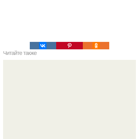
Читайте также
Оттенки помады для брюнеток с карими глазами. Выбор
помады для брюнеток по цвету глаз