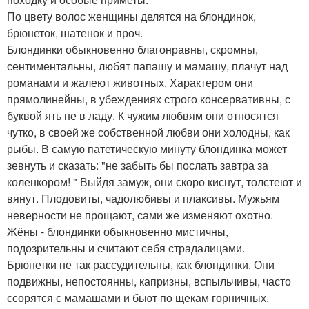
По цвету волос женщины делятся на блондинок,
брюнеток, шатенок и проч.
Блондинки обыкновенно благонравны, скромны,
сентиментальны, любят папашу и мамашу, плачут над
романами и жалеют животных. Характером они
прямолинейны, в убеждениях строго консервативны, с
буквой ять не в ладу. К чужим любвям они относятся
чутко, в своей же собственной любви они холодны, как
рыбы. В самую патетическую минуту блондинка может
зевнуть и сказать: "не забыть бы послать завтра за
коленкором! " Выйдя замуж, они скоро киснут, толстеют и
вянут. Плодовиты, чадолюбивы и плаксивы. Мужьям
неверности не прощают, сами же изменяют охотно.
Жёны - блондинки обыкновенно мистичны,
подозрительны и считают себя страдалицами.
Брюнетки не так рассудительны, как блондинки. Они
подвижны, непостоянны, капризны, вспыльчивы, часто
ссорятся с мамашами и бьют по щекам горничных.