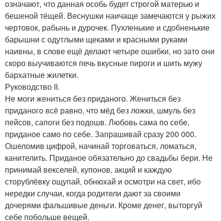
означают, что данная особь будет строгой матерью и
бешеной тёщей. Веснушки наичаще замечаются у рыжих
чертовок, рабынь и дурочек. Пухленькие и сдобненькие
барышни с одутлыми щеками и красными руками
наивны, в слове ещё делают четыре ошибки, но зато они
скоро выучиваются печь вкусные пироги и шить мужу
бархатные жилетки.
Руководство II.
Не моги жениться без приданого. Жениться без
приданого всё равно, что мёд без ложки, шмуль без
пейсов, сапоги без подошв. Любовь сама по себе,
приданое само по себе. Запрашивай сразу 200 000.
Ошеломив цифрой, начинай торговаться, ломаться,
канителить. Приданое обязательно до свадьбы бери. Не
принимай векселей, купонов, акций и каждую
сторублёвку ощупай, обнюхай и осмотри на свет, ибо
нередки случаи, когда родители дают за своими
дочерями фальшивые деньги. Кроме денег, выторгуй
себе побольше вещей.