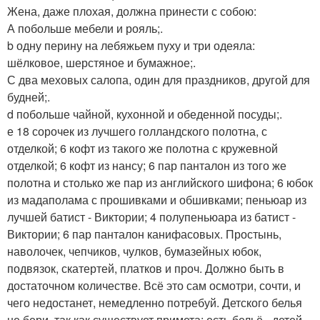
Жена, даже плохая, должна принести с собою:
А побольше мебели и рояль;.
b одну перину на лебяжьем пуху и три одеяла:
шёлковое, шерстяное и бумажное;.
С два меховых салопа, один для праздников, другой для
будней;.
d побольше чайной, кухонной и обеденной посуды;.
е 18 сорочек из лучшего голландского полотна, с
отделкой; 6 кофт из такого же полотна с кружевной
отделкой; 6 кофт из нансу; 6 пар панталон из того же
полотна и столько же пар из английского шифона; 6 юбок
из мадаполама с прошивками и обшивками; пеньюар из
лучшей батист - Виктории; 4 полупеньюара из батист -
Виктории; 6 пар панталон канифасовых. Простынь,
наволочек, чепчиков, чулков, бумазейных юбок,
подвязок, скатертей, платков и проч. Должно быть в
достаточном количестве. Всё это сам осмотри, сочти, и
чего недостанет, немедленно потребуй. Детского белья
не бери, так как существует примета: есть бельё - детей