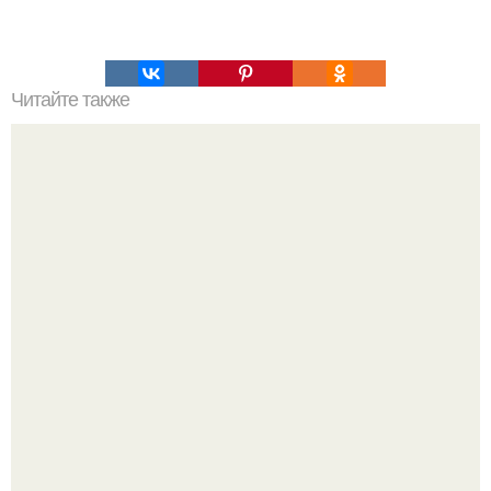
Читайте также
Упражнение от обвисшего живота, просто бомба,
помогает на 100%?