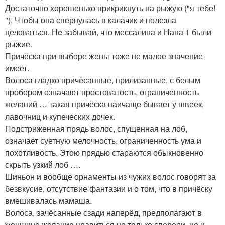
Достаточно хорошенько прикрикнуть на рыжую ("я тебе!
"), Чтобы она свернулась в калачик и полезла
целоваться. Нe забывай, что мессалина и Нана 1 были
рыжие.
Причёска при выборе жены тоже не малое значение
имеет.
Волоса гладко причёсанные, прилизанные, с белым
пробором означают простоватость, ограниченность
желаний … такая причёска наичаще бывает у швеек,
лавочниц и купеческих дочек.
Подстриженная прядь волос, спущенная на лоб,
означает суетную мелочность, ограниченность ума и
похотливость. Этою прядью стараются обыкновенно
скрыть узкий лоб ….
Шиньон и вообще орнаменты из чужих волос говорят за
безвкусие, отсутствие фантазии и о том, что в причёску
вмешивалась мамаша.
Волоса, зачёсанные сзади наперёд, предполагают в
женщине желание нравиться не только спереди, но и