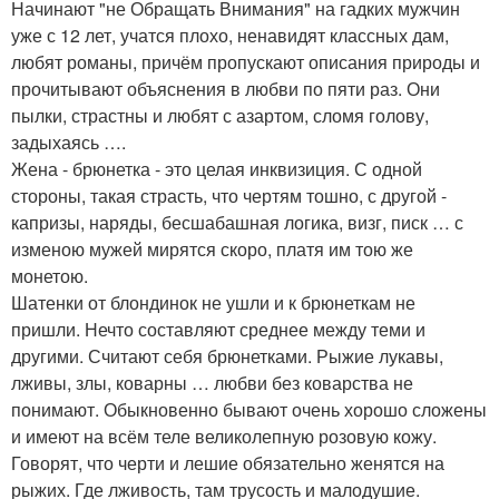
Начинают "не Обращать Внимания" на гадких мужчин
уже с 12 лет, учатся плохо, ненавидят классных дам,
любят романы, причём пропускают описания природы и
прочитывают объяснения в любви по пяти раз. Они
пылки, страстны и любят с азартом, сломя голову,
задыхаясь ….
Жена - брюнетка - это целая инквизиция. С одной
стороны, такая страсть, что чертям тошно, с другой -
капризы, наряды, бесшабашная логика, визг, писк … с
изменою мужей мирятся скоро, платя им тою же
монетою.
Шатенки от блондинок не ушли и к брюнеткам не
пришли. Нечто составляют среднее между теми и
другими. Считают себя брюнетками. Рыжие лукавы,
лживы, злы, коварны … любви без коварства не
понимают. Обыкновенно бывают очень хорошо сложены
и имеют на всём теле великолепную розовую кожу.
Говорят, что черти и лешие обязательно женятся на
рыжих. Где лживость, там трусость и малодушие.