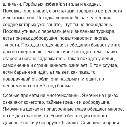
шпильки. Горбатых избегай: эти злы и ехидны.
Походка торопливая, с оглядками, говорит о ветрености
и легкомыслии. Походка ленивая бывает у женщин,
сердце которых уже занято, - тут ты не пообедаешь.
Походка утичья, с перевальцем и виляньем турнюра,
есть признак добродушия, податливости и иногда
тупости. Походка горделивая, лебединая бывает у этих
дам и содержанок. Чем спесивее походка, тем, значит,
старее и богаче содержатель. Такая походка у девиц
самомнение и ограниченность означает. В том случае,
если барыня не идёт, а плывёт, как пава, то
поворачивай оглобли: она накормит, утешит, но
непременно возьмёт под башмак.
Особые приметы не многочисленны. Ямочки на щеках
означают кокетство, тайные грешки и добродушие.
Ямочки на щеках и прищуренные глаза обещают многое,
но не для платониста. Усики о бесплодии говорят.
Длинные ногти у белоручек бывают. Слившиеся брови