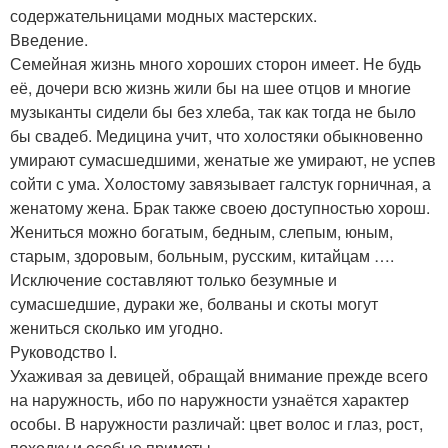
содержательницами модных мастерских.
Введение.
Семейная жизнь много хороших сторон имеет. Не будь
её, дочери всю жизнь жили бы на шее отцов и многие
музыканты сидели бы без хлеба, так как тогда не было
бы свадеб. Медицина учит, что холостяки обыкновенно
умирают сумасшедшими, женатые же умирают, не успев
сойти с ума. Холостому завязывает галстук горничная, а
женатому жена. Брак также своею доступностью хорош.
Жениться можно богатым, бедным, слепым, юным,
старым, здоровым, больным, русским, китайцам ….
Исключение составляют только безумные и
сумасшедшие, дураки же, болваны и скоты могут
жениться сколько им угодно.
Руководство I.
Ухаживая за девицей, обращай внимание прежде всего
на наружность, ибо по наружности узнаётся характер
особы. В наружности различай: цвет волос и глаз, рост,
походку и особые приметы.