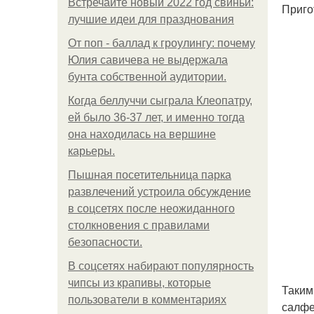
Встречайте новый 2022 год свиньи:
Приго
лучшие идеи для празднования
От поп - баллад к гроулингу: почему
Юлия савичева не выдержала
бунта собственной аудитории.
Когда беллуччи сыграла Клеопатру,
ей было 36-37 лет, и именно тогда
она находилась на вершине
карьеры.
Пышная посетительница парка
развлечений устроила обсуждение
в соцсетях после неожиданного
столкновения с правилами
безопасности.
В соцсетях набирают популярность
чипсы из крапивы, которые
Таким
пользователи в комментариях
салфе