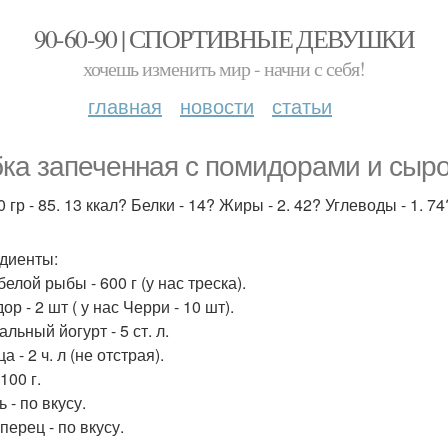
90-60-90 | СПОРТИВНЫЕ ДЕВУШКИ
хочешь изменить мир - начни с себя!
главная
новости
статьи
ка запеченная с помидорами и сыр
 гр - 85. 13 ккал? Белки - 14? Жиры - 2. 42? Углеводы - 1. 74
диенты:
елой рыбы - 600 г (у нас треска).
р - 2 шт ( у нас Черри - 10 шт).
льный йогурт - 5 ст. л.
а - 2 ч. л (не отстрая).
100 г.
 - по вкусу.
перец - по вкусу.