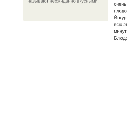
называют неожиданно вкусными.
очень
плодо
Йогур
всю э
минут
Блюдо