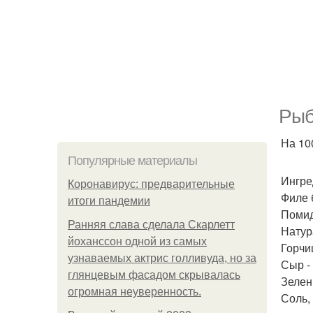
Рыб
На 100
Популярные материалы
Ингре
Коронавирус: предварительные
Филе б
итоги пандемии
Помидо
Ранняя слава сделала Скарлетт
Натура
йоханссон одной из самых
Горчиц
узнаваемых актрис голливуда, но за
Сыр - 
глянцевым фасадом скрывалась
Зелень
огромная неуверенность.
Соль, 