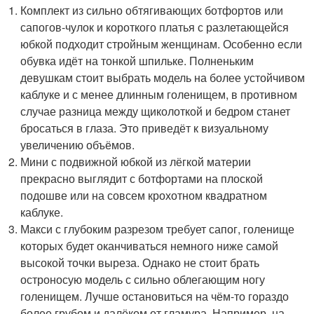
Комплект из сильно обтягивающих ботфортов или
сапогов-чулок и короткого платья с разлетающейся
юбкой подходит стройным женщинам. Особенно если
обувка идёт на тонкой шпильке. Полненьким
девушкам стоит выбрать модель на более устойчивом
каблуке и с менее длинным голенищем, в противном
случае разница между щиколоткой и бедром станет
бросаться в глаза. Это приведёт к визуальному
увеличению объёмов.
Мини с подвижной юбкой из лёгкой материи
прекрасно выглядит с ботфортами на плоской
подошве или на совсем крохотном квадратном
каблуке.
Макси с глубоким разрезом требует сапог, голенище
которых будет оканчиваться немного ниже самой
высокой точки выреза. Однако не стоит брать
остроносую модель с сильно облегающим ногу
голенищем. Лучше остановиться на чём-то гораздо
более грубом и далёком от гламура. Например, на