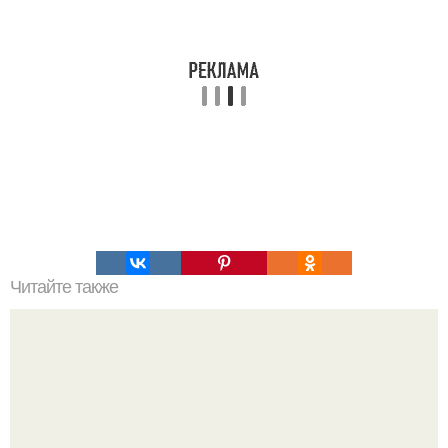
Читайте также