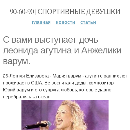
90-60-90 | СПОРТИВНЫЕ ДЕВУШКИ
главная
новости
статьи
С вами выступает дочь
леонида агутина и Анжелики
варум.
26-Летняя Елизавета - Мария варум - агутин с ранних лет
проживает в США. Ее воспитали деды, композитор
Юрий варум и его супруга любовь, которые давно
перебрались за океан