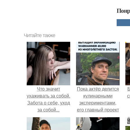
Понр
Читайте также
Что значит
Пока актёр делится
ухаживать за собой.
кулинарными
с
Забота о себе, уход
экспериментами,
за собой...
его главный проект
сделал серьёзный
шаг вперёд.