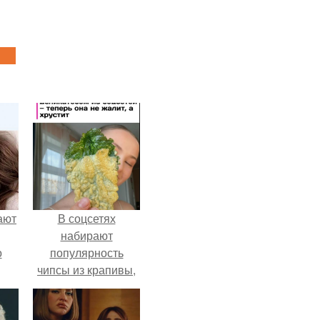
ают
В соцсетях
набирают
о
популярность
чипсы из крапивы,
которые
пользователи в