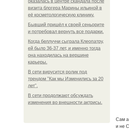
оказалась в центре скандала после
визита блогера Марины ильиной в
её косметологическую клинику.
Бывший пришёл к своей сеньорите
и потребовал вернуть все подарки.
Когда беллуччи сыграла Клеопатру,
ей было 36-37 лет, и именно тогда
она находилась на вершине
карьеры.
В сети вирусится ролик под
трендом "Как мы Изменились за 20
лет".
В сети продолжают обсуждать
изменения во внешности актрисы.
Сам а
и не 