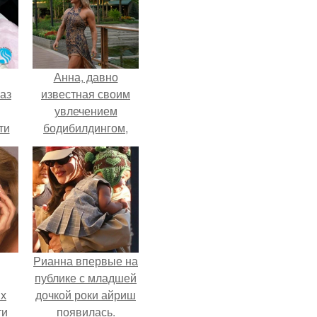
Анна, давно
аз
известная своим
увлечением
ти
бодибилдингом,
ти -
впервые
попробовала себя
в роли модели.
Рианна впервые на
публике с младшей
их
дочкой роки айриш
ти
появилась.