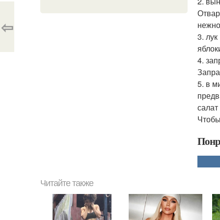
2. вы
Отвар
⇦
нежно
3. лу
яблок
4. за
Запра
5. в 
предв
салат 
Чтобы
Понр
Читайте также