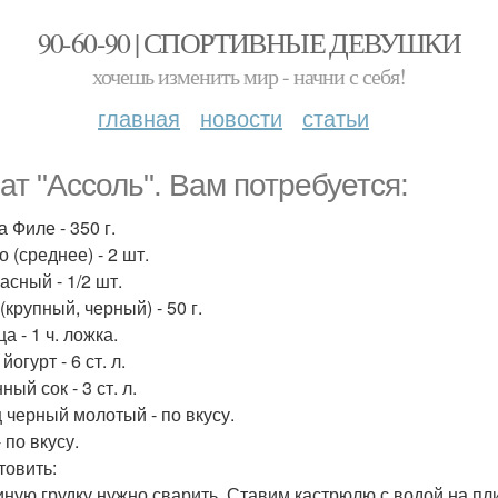
90-60-90 | СПОРТИВНЫЕ ДЕВУШКИ
хочешь изменить мир - начни с себя!
главная
новости
статьи
ат "Ассоль". Вам потребуется:
 Филе - 350 г.
 (среднее) - 2 шт.
асный - 1/2 шт.
крупный, черный) - 50 г.
а - 1 ч. ложка.
йогурт - 6 ст. л.
ый сок - 3 ст. л.
 черный молотый - по вкусу.
 по вкусу.
товить:
риную грудку нужно сварить. Ставим кастрюлю с водой на пл