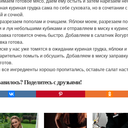
нимаем готовое мясо, даем ему остыть и затем нарезаем н
ная куриная грудка сама по себе суховата, но в сочетании 
й и сочной.
к разрезаем пополам и очищаем. Яблоки моем, разрезаем п
и и лук небольшими кубиками и отправляем в миску к курин
правка готовится очень быстро. Добавляем в салатник йогур
вка готова.
миске у нас уже томятся в ожидании куриная грудка, яблоки и
арительно помыть и обсушить. Добавляем в миску заправку
готов.
 все ингредиенты хорошо пропитались, оставьте салат наст
авилось? Поделитесь с друзьями!