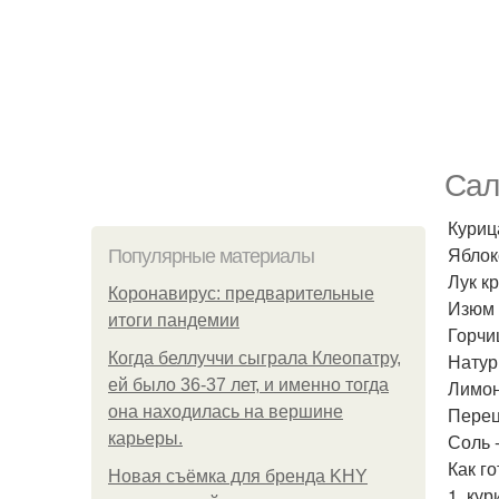
Сал
Курица
Яблоко
Популярные материалы
Лук кр
Коронавирус: предварительные
Изюм (
итоги пандемии
Горчиц
Когда беллуччи сыграла Клеопатру,
Натур 
ей было 36-37 лет, и именно тогда
Лимонн
она находилась на вершине
Перец
карьеры.
Соль -
Как го
Новая съёмка для бренда KHY
1. ку