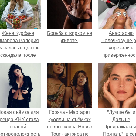
Жена Курбана
Борьба с жирком на
Анастасию
марова Валерия
животе.
Волочкову не р
казалась в центре
упрекали в
скандала после
приверженнос
визита блогера
устаревшим бью
арины ильиной в
процедурам.
её
осметологическую
клинику.
овая съёмка для
Горяча - Маргарет
"Лучше бы и
ренда KHY стала
куолли на съёмках
Дальше
полной
нового клипа House
Продолжала 
ротивоположностью
Tour - актриса не
Прятать": в се