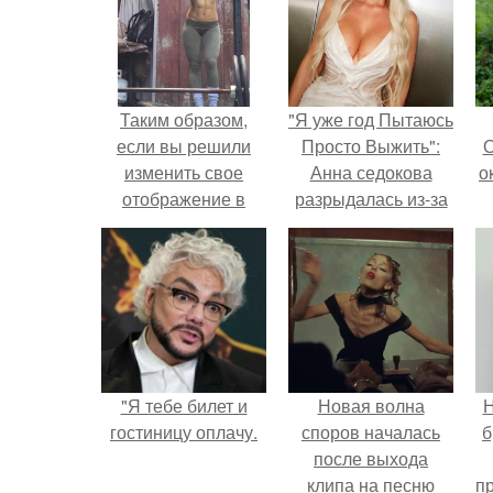
Таким образом,
"Я уже год Пытаюсь
если вы решили
Просто Выжить":
О
изменить свое
Анна седокова
о
отображение в
разрыдалась из-за
зеркале, вам стоит
жесткой травли и
это прочесть!
проклятий в сети.
М
к
"Я тебе билет и
Новая волна
Н
гостиницу оплачу.
споров началась
б
после выхода
клипа на песню
п