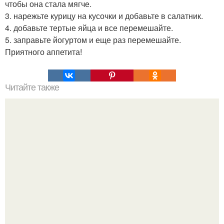
чтобы она стала мягче.
3. нарежьте курицу на кусочки и добавьте в салатник.
4. добавьте тертые яйца и все перемешайте.
5. заправьте йогуртом и еще раз перемешайте.
Приятного аппетита!
Читайте также
При, каком проценте жира виден пресс у женщин. Пресс
кубиками есть у каждого, но обычно они скрыты под
слоем жира.