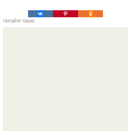
Читайте также
После автокотострофы ушел из жизни бодибилдер
Manuel Valbuena в возресте 72-ух лет.