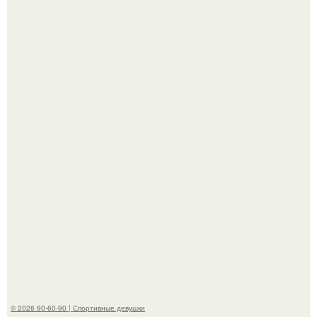
Новая съёмка для бренда KHY стала полной
противоположностью образу, с которым кайли
ассоциировалась последние годы.
Горяча - Маргарет куолли на съёмках нового клипа
House Tour - актриса не только появилась в кадре, но и
выступила в роли сорежиссёра проекта.
© 2026 90-60-90 | Спортивные девушки