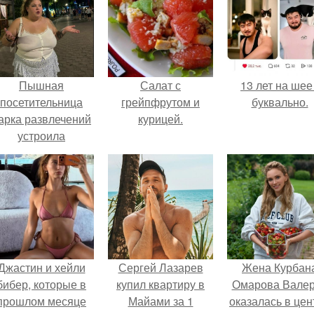
Пышная
Салат с
13 лет на шее 
посетительница
грейпфрутом и
буквально.
арка развлечений
курицей.
устроила
обсуждение в
соцсетях после
неожиданного
столкновения с
правилами
безопасности.
Джастин и хейли
Сергей Лазарев
Жена Курбан
бибер, которые в
купил квартиру в
Омарова Вале
прошлом месяце
Майами за 1
оказалась в цен