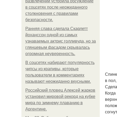
развлечений устроила обсуждение
в соцсетях после неожиданного
столкновения с правилами
безопасности.
Ранняя слава сделала Скарлетт
йоханссон одной из самых
узнаваемых актрис голливуда, но за
глянцевым фасадом скрывалась
огромная неуверенность.
В соцсетях набирают популярность
чипсы из крапивы, которые
Спинк
пользователи в комментариях
в пол
называют неожиданно вкусными.
Сдела
Российский пловец Алексей жарков
Когда
установил мировой рекорд на кубке
верхн
мира по зимнему плаванию в
полож
Аргентине.
согну