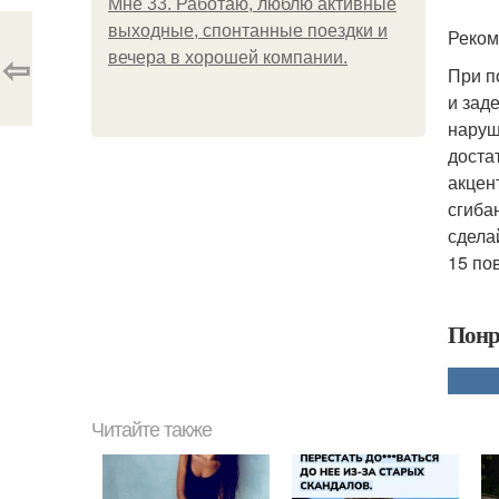
Мне 33. Работаю, люблю активные
выходные, спонтанные поездки и
Реком
⇦
вечера в хорошей компании.
При п
и зад
наруш
доста
акцен
сгиба
сдела
15 по
Понр
Читайте также