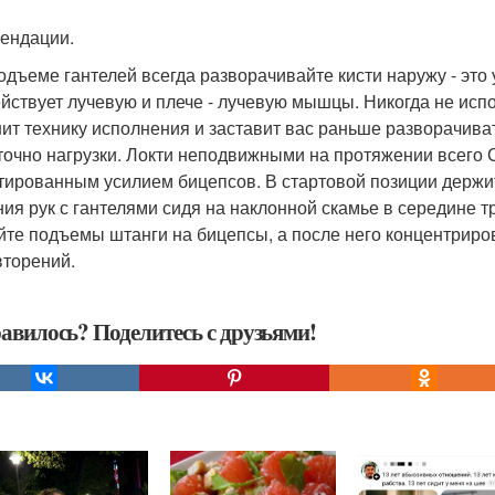
ендации.
одъеме гантелей всегда разворачивайте кисти наружу - эт
ействует лучевую и плече - лучевую мышцы. Никогда не испо
ит технику исполнения и заставит вас раньше разворачиват
точно нагрузки. Локти неподвижными на протяжении всего 
тированным усилием бицепсов. В стартовой позиции держит
ния рук с гантелями сидя на наклонной скамье в середине
йте подъемы штанги на бицепсы, а после него концентриро
вторений.
авилось? Поделитесь с друзьями!