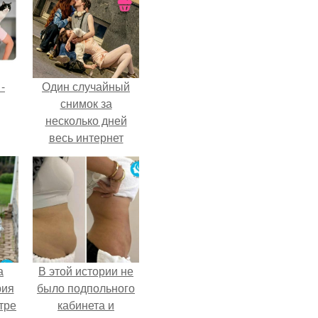
-
Один случайный
снимок за
несколько дней
весь интернет
облетел.
а
В этой истории не
рия
было подпольного
тре
кабинета и