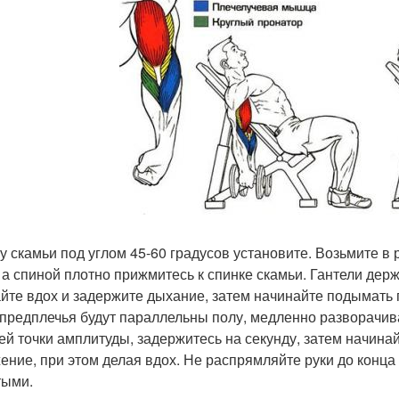
у скамьи под углом 45-60 градусов установите. Возьмите в 
, а спиной плотно прижмитесь к спинке скамьи. Гантели дер
йте вдох и задержите дыхание, затем начинайте подымать 
 предплечья будут параллельны полу, медленно разворачива
ей точки амплитуды, задержитесь на секунду, затем начина
ение, при этом делая вдох. Не распрямляйте руки до конца 
тыми.