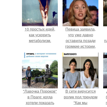
10 простых идей,
Певица заявила,
как ускорить
что уже давно
метаболизм.
оставила позади
п
громкие истории,
сосредоточилась на
творчестве и не
дает новых
поводов для
конфликтов.
"Лавочка Пороков"
В сети вирусится
в Праге: когда
ролик под трендом
хотели показать
"Как мы