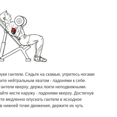
руки гантели. Сядьте на скамью, упритесь ногами
жите нейтральным хватом - ладонями к себе.
гантели кверху, держа локти неподвижными.
йте кисти наружу - ладонями кверху. Достигнув
йте медленно опускать гантели в исходное
в нижней точке движения, держите их чуть