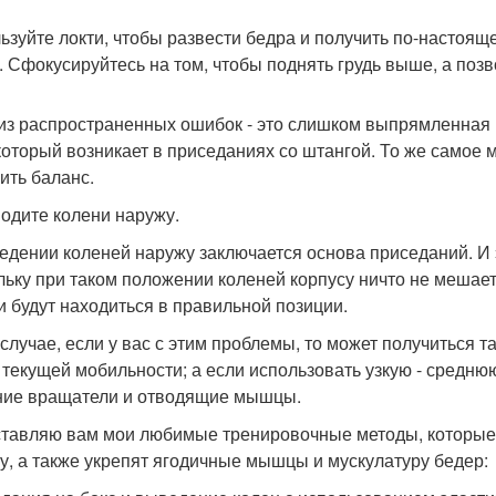
ьзуйте локти, чтобы развести бедра и получить по-насто
. Сфокусируйтесь на том, чтобы поднять грудь выше, а поз
из распространенных ошибок - это слишком выпрямленная п
 который возникает в приседаниях со штангой. То же самое 
ить баланс.
водите колени наружу.
едении коленей наружу заключается основа приседаний. И э
льку при таком положении коленей корпусу ничто не мешает, 
и будут находиться в правильной позиции.
 случае, если у вас с этим проблемы, то может получиться т
 текущей мобильности; а если использовать узкую - среднюю
ие вращатели и отводящие мышцы.
тавляю вам мои любимые тренировочные методы, которые 
у, а также укрепят ягодичные мышцы и мускулатуру бедер: