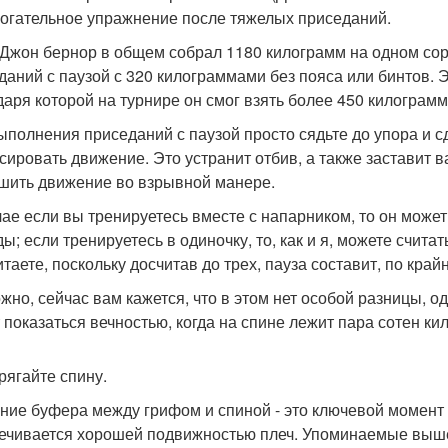
огательное упражнение после тяжелых приседаний.
 Джон бернор в общем собрал 1180 килограмм на одном со
даний с паузой с 320 килограммами без пояса или бинтов. 
даря которой на турнире он смог взять более 450 килограмм
ыполнения приседаний с паузой просто сядьте до упора и сд
сировать движение. Это устранит отбив, а также заставит 
шить движение во взрывной манере.
чае если вы тренируетесь вместе с напарником, то он может
ды; если тренируетесь в одиночку, то, как и я, можете счита
таете, поскольку досчитав до трех, пауза составит, по край
жно, сейчас вам кажется, что в этом нет особой разницы, о
 показаться вечностью, когда на спине лежит пара сотен ки
рягайте спину.
ние буфера между грифом и спиной - это ключевой момент
ечивается хорошей подвижностью плеч. Упоминаемые выше 