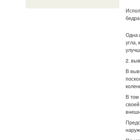
Испол
бедра
Одна 
угла,
улучш
2. вы
В выв
поско
колен
В том
своей
внешн
Предс
наруж