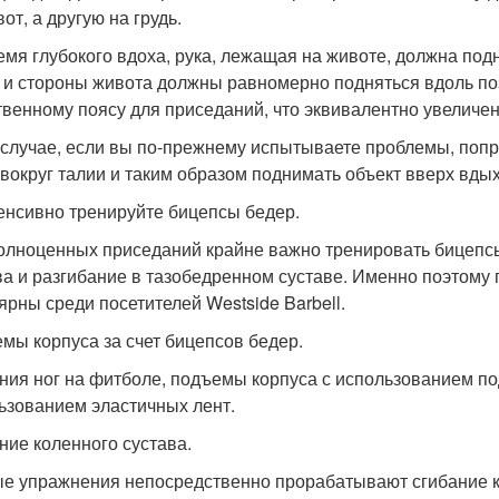
от, а другую на грудь.
емя глубокого вдоха, рука, лежащая на животе, должна подн
 и стороны живота должны равномерно подняться вдоль поз
твенному поясу для приседаний, что эквивалентно увеличе
 случае, если вы по-прежнему испытываете проблемы, попр
 вокруг талии и таким образом поднимать объект вверх вды
тенсивно тренируйте бицепсы бедер.
олноценных приседаний крайне важно тренировать бицепсы
ва и разгибание в тазобедренном суставе. Именно поэтому 
ярны среди посетителей Westside Barbell.
мы корпуса за счет бицепсов бедер.
ния ног на фитболе, подъемы корпуса с использованием под
ьзованием эластичных лент.
ние коленного сустава.
е упражнения непосредственно прорабатывают сгибание к