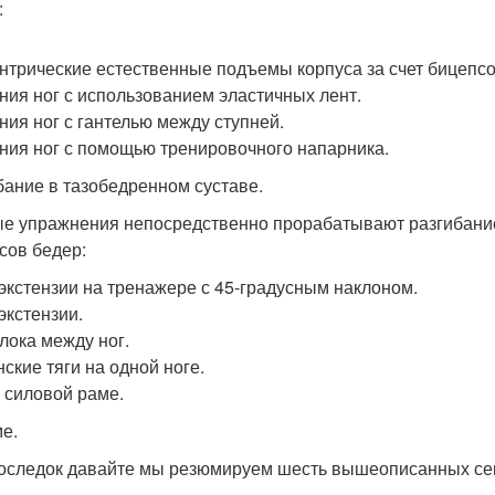
:
нтрические естественные подъемы корпуса за счет бицепсо
ния ног с использованием эластичных лент.
ния ног с гантелью между ступней.
ния ног с помощью тренировочного напарника.
бание в тазобедренном суставе.
е упражнения непосредственно прорабатывают разгибание
сов бедер:
экстензии на тренажере с 45-градусным наклоном.
экстензии.
блока между ног.
ские тяги на одной ноге.
в силовой раме.
е.
оследок давайте мы резюмируем шесть вышеописанных сек