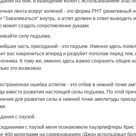
дания на бокс и выведение колен с использованием эласти
ичная лента вокруг коленей - это форма РНТ (реактивный 
 "Заваливаться" внутрь, а атлет должен в ответ выводить их
р может создать сопротивление руками.
звивайте силу подъема.
ейшая часть приседаний - это подъем. Именно здесь появл
вит вас накрениться вперед и разрубит пополам перед тем, 
ночника. К тому же, именно здесь важно сохранять общее н
лько это возможно.
остраненная ошибка атлетов - это отбив в нижней точке ам
да вместо развития настоящей силы подъема. По этой при
нения для развития силы в нижней точке амплитуды присед
ии.
дания с паузой.
седаниями с паузой меня познакомили пауэрлифтеры Крис 
е 400 килограмм на соревнованиях (Джон использовал боль