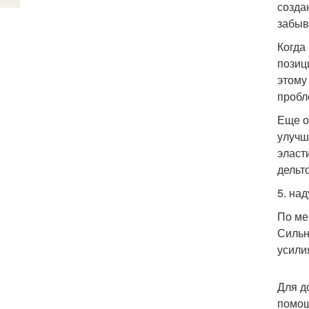
созда
забыв
Когда
позиц
этому
пробл
Еще о
улучш
эласт
дельт
5. на
По ме
Сильн
усили
Для д
помощ