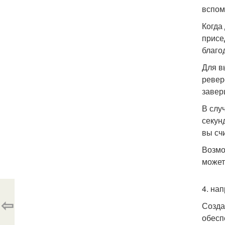
вспом
Когда
присе
благо
Для в
ревер
завер
В слу
секун
вы счи
Возмо
может
4. нап
⇦
Созда
обесп