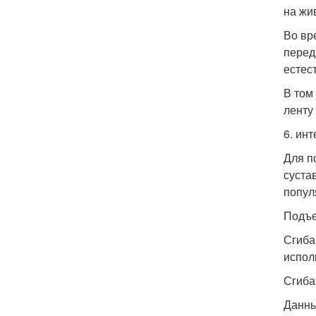
на жив
Во вр
перед
естес
В том
ленту
6. ин
Для п
суста
попул
Подъе
Сгиба
испол
Сгиба
Данны