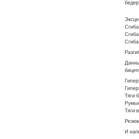
бедер
Эксце
Сгиба
Сгиба
Сгиба
Разги
Данны
бицеп
Гипер
Гипер
Тяги 
Румын
Тяги 
Резюм
И нап