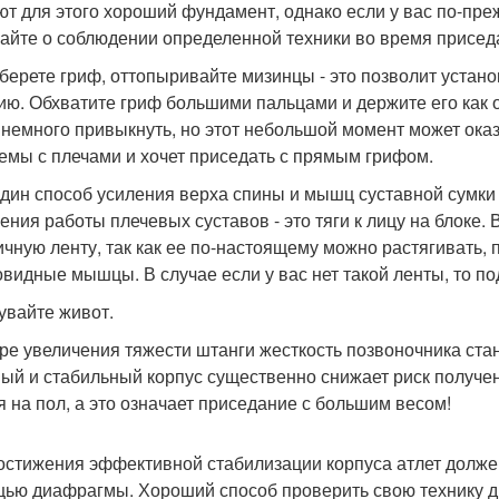
ют для этого хороший фундамент, однако если у вас по-пр
айте о соблюдении определенной техники во время присед
 берете гриф, оттопыривайте мизинцы - это позволит устан
ию. Обхватите гриф большими пальцами и держите его как 
 немного привыкнуть, но этот небольшой момент может ока
емы с плечами и хочет приседать с прямым грифом.
дин способ усиления верха спины и мышц суставной сумки п
ения работы плечевых суставов - это тяги к лицу на блоке.
ичную ленту, так как ее по-настоящему можно растягивать,
овидные мышцы. В случае если у вас нет такой ленты, то по
дувайте живот.
ре увеличения тяжести штанги жесткость позвоночника ст
ый и стабильный корпус существенно снижает риск получе
я на пол, а это означает приседание с большим весом!
остижения эффективной стабилизации корпуса атлет должен
ью диафрагмы. Хороший способ проверить свою технику дых