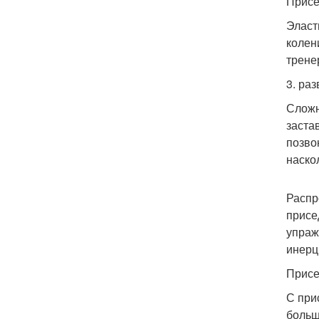
Присе
Эласт
колени
трене
3. ра
Сложн
заста
позво
наско
Распр
присе
упраж
инерц
Присе
С при
больш