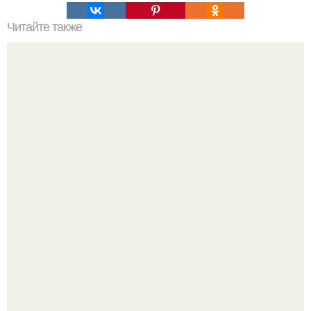
Читайте также
Четыре главных ошибки худеющих.
Мне 33. Работаю, люблю активные выходные,
спонтанные поездки и вечера в хорошей компании.