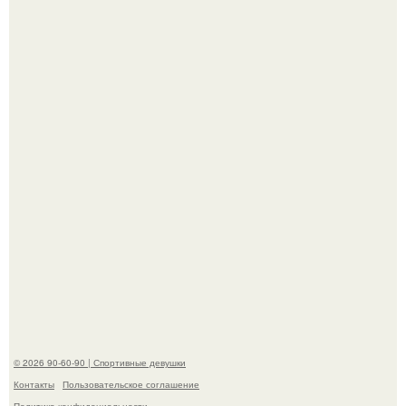
Талант - как и хорошие гены - часто передается по
наследству.
Горяча - Маргарет куолли на съёмках нового клипа
House Tour - актриса не только появилась в кадре, но и
выступила в роли сорежиссёра проекта.
© 2026 90-60-90 | Спортивные девушки
Контакты
Пользовательское соглашение