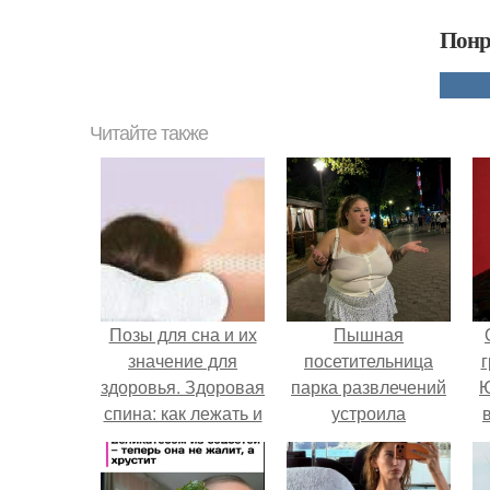
Понр
Читайте также
Позы для сна и их
Пышная
значение для
посетительница
г
здоровья. Здоровая
парка развлечений
Ю
спина: как лежать и
устроила
спать правильно
обсуждение в
соцсетях после