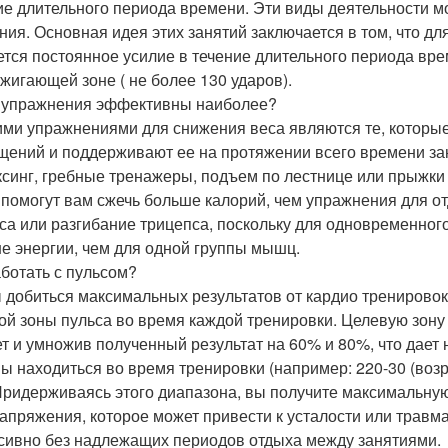
ие длительного периода времени. Эти виды деятельности мо
ния. Основная идея этих занятий заключается в том, что д
ется постоянное усилие в течение длительного периода вре
жигающей зоне ( не более 130 ударов).
 упражнения эффективны наиболее?
ми упражнениями для снижения веса являются те, которые
щений и поддерживают ее на протяжении всего времени заня
ксинг, гребные тренажеры, подъем по лестнице или прыжки
 помогут вам сжечь больше калорий, чем упражнения для отд
са или разгибание трицепса, поскольку для одновременног
е энергии, чем для одной группы мышц.
аботать с пульсом?
 добиться максимальных результатов от кардио тренировок
ой зоны пульса во время каждой тренировки. Целевую зону 
ет и умножив полученный результат на 60% и 80%, что дает
 находиться во время тренировки (например: 220-30 (возраст)
Придерживаясь этого диапазона, вы получите максимальную 
апряжения, которое может привести к усталости или травм
сивно без надлежащих периодов отдыха между занятиями.