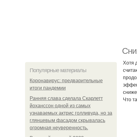
Сни
Хотя 
счита
Популярные материалы
продо
Коронавирус: предварительные
эффек
итоги пандемии
сниже
Ранняя слава сделала Скарлетт
Что т
йоханссон одной из самых
узнаваемых актрис голливуда, но за
глянцевым фасадом скрывалась
огромная неуверенность.