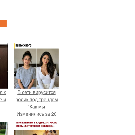
л к
В сети вирусится
е и
ролик под трендом
"Как мы
Изменились за 20
лет".