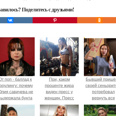
авилось? Поделитесь с друзьями!
От поп - баллад к
При, каком
Бывший пришё
роулингу: почему
проценте жира
своей сеньорит
лия савичева не
виден пресс у
потребовал
выдержала бунта
женщин. Пресс
вернуть все
собственной
кубиками есть у
подарки.
аудитории.
каждого, но обычно