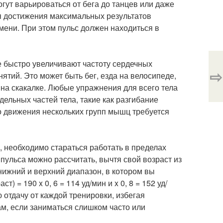
гут варьироваться от бега до танцев или даже
ля достижения максимальных результатов
мени. При этом пульс должен находиться в
 быстро увеличивают частоту сердечных
⇨
тий. Это может быть бег, езда на велосипеде,
 на скакалке. Любые упражнения для всего тела
ельных частей тела, такие как разгибание
о движения нескольких групп мышц требуется
, необходимо стараться работать в пределах
пульса можно рассчитать, вычтя свой возраст из
 нижний и верхний диапазон, в котором вы
 = 190 x 0, 6 = 114 уд/мин и x 0, 8 = 152 уд/
отдачу от каждой тренировки, избегая
ам, если заниматься слишком часто или