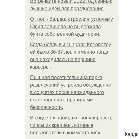
Встречайте новый 2022 год свиньи:
лучшие идеи для празднования
От поп - баллад к гроулингу: почему
Юлия савичева не выдержала
бунта собственной аудитории.
Когда беллуччи сыграла Клеопатру,
ей было 36-37 лет, и именно тогда
она находилась на вершине
карьеры.
Пышная посетительница парка
развлечений устроила обсуждение
в соцсетях после неожиданного
столкновения с правилами
безопасности.
В соцсетях набирают популярность
чипсы из крапивы, которые
пользователи в комментариях
Карди