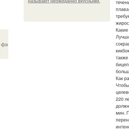
называют неожиданно вкусными.
течен
плава
требу
жирос
Какие
Лучши
⇦
сокра
кикбо
также
бицеп
больш
Как р
Чтобы
целев
220 л
должны
мин. 
перен
интен