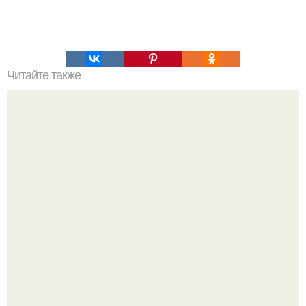
Читайте также
Елизавета Арзамасова (Галина Сергеевна) из сериала
"Папины Дочки" ставь?