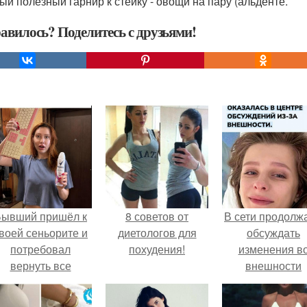
мый полезный гарнир к стейку - овощи на пару (альденте.
авилось? Поделитесь с друзьями!
Бывший пришёл к
8 советов от
В сети продолж
воей сеньорите и
диетологов для
обсуждать
потребовал
похудения!
изменения в
вернуть все
внешности
подарки.
актрисы.