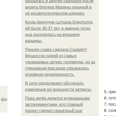
оказалась в центре скандала после
визита блогера Марины ильиной в
её косметологическую клинику.
Когда беллуччи сыграла Клеопатру,
ей было 36-37 лет, и именно тогда
она находилась на вершине
карьеры.
Ранняя слава сделала Скарлетт
йоханссон одной из самых
узнаваемых актрис голливуда, но за
глянцевым фасадом скрывалась
огромная неуверенность.
В сети продолжают обсуждать
изменения во внешности актрисы.
5. гр
⇦
6. го
Пока актёр делится кулинарными
7. по
экспериментами, его главный
8. со
проект сделал серьёзный шаг