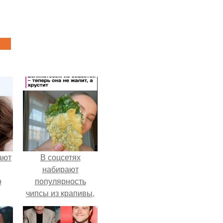
ают
В соцсетях
набирают
о
популярность
чипсы из крапивы,
которые
пользователи в