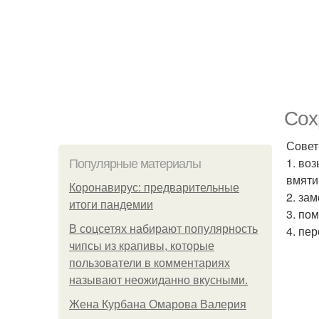
Сох
Совет
1. во
Популярные материалы
вмяти
Коронавирус: предварительные
2. за
итоги пандемии
3. по
В соцсетях набирают популярность
4. пе
чипсы из крапивы, которые
пользователи в комментариях
называют неожиданно вкусными.
Жена Курбана Омарова Валерия