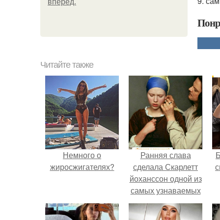
9. са
вперёд.
Понр
Читайте также
Немного о
Ранняя слава
жиросжигателях?
сделала Скарлетт
с
йоханссон одной из
самых узнаваемых
актрис голливуда,
но за глянцевым