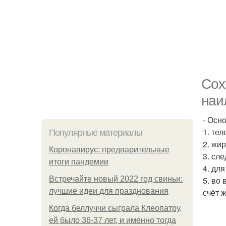
Сох
наи
- Осн
1. те
Популярные материалы
2. жи
Коронавирус: предварительные
3. сл
итоги пандемии
4. дл
Встречайте новый 2022 год свиньи:
5. во
лучшие идеи для празднования
счёт 
Когда беллуччи сыграла Клеопатру,
ей было 36-37 лет, и именно тогда