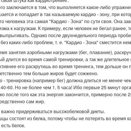
 такая штука как кардиотренинг.
его заключается в том, что выполняется какое-либо упражнен
ается и попадает в так называемую кардио - зону, при кот
го человека эта самая "Кардио - Зона" по сути своя. Она за
зма к нагрузкам. К примеру, если человек не бегал ранее, т
 выпрыгивать. Однако после двухнедельного периода пробеж
без каких-либо проблем, т. е. "Кардио - Зона" сместится нем
емя занятия аэробными нагрузками (бег, плавание), раскру
ый длится во время самой тренировки, а так же длительное
тивнее его раскрутишь во время тренинга, тем дольше он 
етственно тем больше жиров будет сожжено.
о - тренировка (например бег) должна длиться не менее че
 40-60. Но не более чем 1. 5 часа! Ибо первые 25 минут ор
ько после того как эта энергия закончится, примерно после 
редственно сам жир.
 важно придерживаться высокобелковой диеты.
шцы состоят из белка, потому чтобы не потерять во время 
 есть белок.