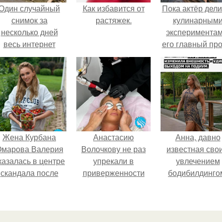
Один случайный
Как избавится от
Пока актёр дели
снимок за
растяжек.
кулинарным
несколько дней
экспериментам
весь интернет
его главный про
облетел.
сделал серьёз
шаг вперёд.
Жена Курбана
Анастасию
Анна, давно
марова Валерия
Волочкову не раз
известная сво
казалась в центре
упрекали в
увлечением
скандала после
приверженности
бодибилдинго
визита блогера
устаревшим бьюти -
впервые
арины ильиной в
процедурам.
попробовала с
её
в роли модели
осметологическую