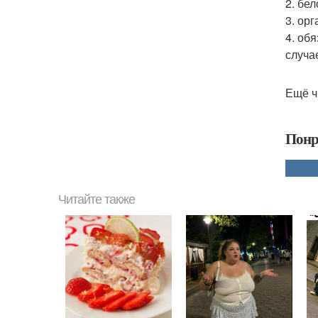
2. бе
3. ор
4. об
случа
Ещё ч
Понр
Читайте также