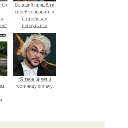
тся
Бывший пришёл к
и
своей сеньорите и
и,
потребовал
ект
вернуть все
ный
подарки.
"Я тебе билет и
им
гостиницу оплачу.
м,
ебя
.