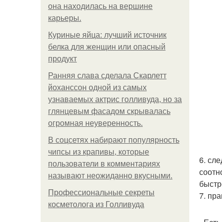
она находилась на вершине
карьеры.
Куриные яйца: лучший источник
белка для женщин или опасный
продукт
Ранняя слава сделала Скарлетт
йоханссон одной из самых
узнаваемых актрис голливуда, но за
глянцевым фасадом скрывалась
огромная неуверенность.
В соцсетях набирают популярность
чипсы из крапивы, которые
6. сл
пользователи в комментариях
соотн
называют неожиданно вкусными.
быстр
Профессиональные секреты
7. пр
косметолога из Голливуда