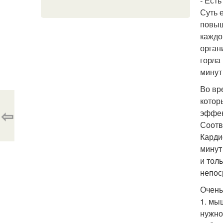
- Есть
Суть 
повыш
каждо
органи
горла
минут 
Во вр
котор
⇦
эффек
Соотв
Карди
минут
и тол
непос
Очень
1. мы
нужно