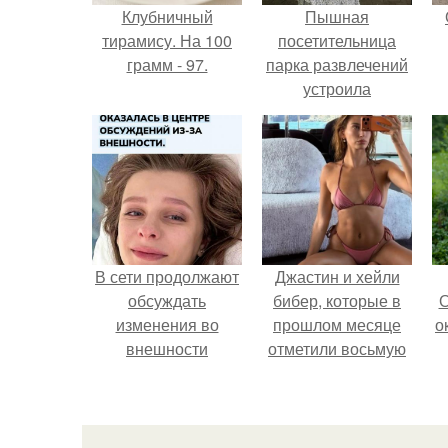
Клубничный
Пышная
тирамису. На 100
посетительница
грамм - 97.
парка развлечений
устроила
обсуждение в
соцсетях после
неожиданного
столкновения с
правилами
безопасности.
В сети продолжают
Джастин и хейли
обсуждать
бибер, которые в
О
изменения во
прошлом месяце
о
внешности
отметили восьмую
актрисы.
годовщину
помолвки, показали
М
новые фото с
совместного
к