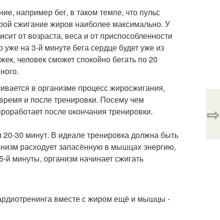
ие, например бег, в таком темпе, что пульс
орой сжигание жиров наиболее максимально. У
висит от возраста, веса и от приспособленности
о уже на 3-й минуте бега сердце будет уже из
ек, человек сможет спокойно бегать по 20
ного.
чивается в организме процесс жиросжигания,
 время и после тренировки. Посему чем
⇨
проработает после окончания тренировки.
м 20-30 минут. В идеале тренировка должна быть
ганизм расходует запасённую в мышцах энергию,
25-й минуты, организм начинает сжигать
кардиотренинга вместе с жиром ещё и мышцы -