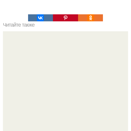
Читайте также
Что значит ухаживать за собой. Забота о себе, уход за
собой...