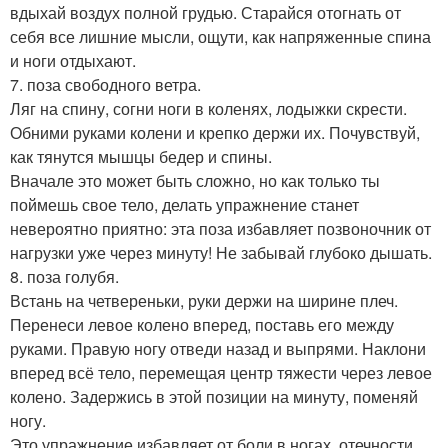
вдыхай воздух полной грудью. Старайся отогнать от
себя все лишние мысли, ощути, как напряженные спина
и ноги отдыхают.
7. поза свободного ветра.
Ляг на спину, согни ноги в коленях, лодыжки скрести.
Обними руками колени и крепко держи их. Почувствуй,
как тянутся мышцы бедер и спины.
Вначале это может быть сложно, но как только ты
поймешь свое тело, делать упражнение станет
невероятно приятно: эта поза избавляет позвоночник от
нагрузки уже через минуту! Не забывай глубоко дышать.
8. поза голубя.
Встань на четвереньки, руки держи на ширине плеч.
Перенеси левое колено вперед, поставь его между
руками. Правую ногу отведи назад и выпрями. Наклони
вперед всё тело, перемещая центр тяжести через левое
колено. Задержись в этой позиции на минуту, поменяй
ногу.
Это упражнение избавляет от боли в ногах, отечности,