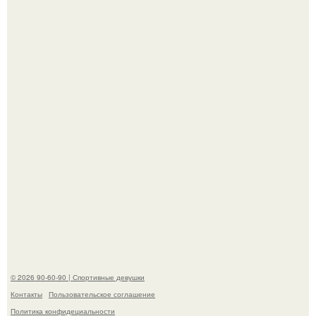
Сергей Лазарев купил квартиру в Майами за 1 миллион
долларов.
"Я уже год Пытаюсь Просто Выжить": Анна седокова
разрыдалась из-за жесткой травли и проклятий в сети.
© 2026 90-60-90 | Спортивные девушки
Контакты
Пользовательское соглашение
Политика конфидециальности