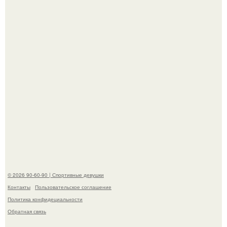
"Лучше бы и Дальше Продолжала их Прятать": в сети
обсудили внешность сыновей Шерон стоун.
Рианна впервые на публике с младшей дочкой роки
айриш появилась.
© 2026 90-60-90 | Спортивные девушки
Контакты
Пользовательское соглашение
Политика конфидециальности
Обратная связь