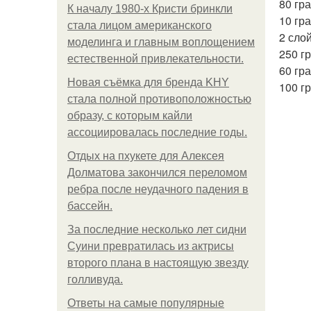
80 гр
К началу 1980-х Кристи бринкли
10 гр
стала лицом американского
2 слой
моделинга и главным воплощением
250 г
естественной привлекательности.
60 гр
Новая съёмка для бренда KHY
100 г
стала полной противоположностью
образу, с которым кайли
ассоциировалась последние годы.
Отдых на пхукете для Алексея
Долматова закончился переломом
ребра после неудачного падения в
бассейн.
За последние несколько лет сидни
Суини превратилась из актрисы
второго плана в настоящую звезду
голливуда.
Ответы на самые популярные