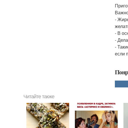
Приго
Важно
- Жир
желат
- В о
- Дел
- Так
если 
Понр
Читайте также