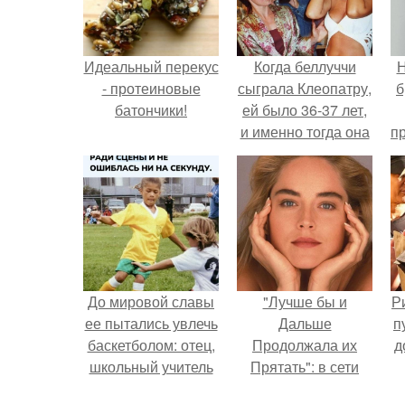
Идеальный перекус
Когда беллуччи
Н
- протеиновые
сыграла Клеопатру,
б
батончики!
ей было 36-37 лет,
и именно тогда она
п
находилась на
о
вершине карьеры.
До мировой славы
"Лучше бы и
Р
ее пытались увлечь
Дальше
п
баскетболом: отец,
Продолжала их
д
школьный учитель
Прятать": в сети
физкультуры и
обсудили