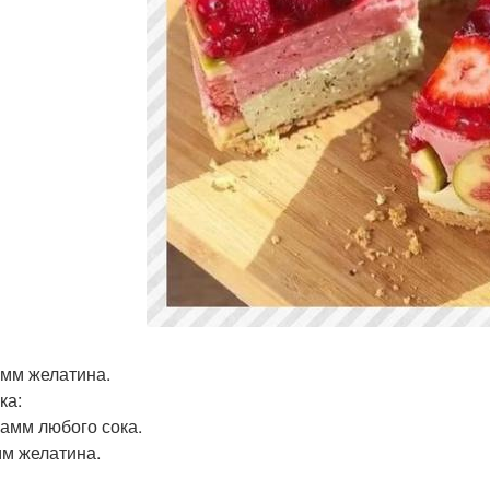
амм желатина.
ка:
рамм любого сока.
мм желатина.