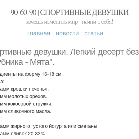
90-60-90 | СПОРТИВНЫЕ ДЕВУШКИ
хочешь изменить мир - начни с себя!
главная
новости
статьи
ртивные девушки. Легкий десерт без
убника - Мята".
диенты на форму 16-18 см.
а:
рамм крошки печенья.
амм молотых орехов.
амм кокосовой стружки.
амм сливочного масла.
:
рамм жирного густого йогурта или сметаны.
рамм сливок 20-33%.