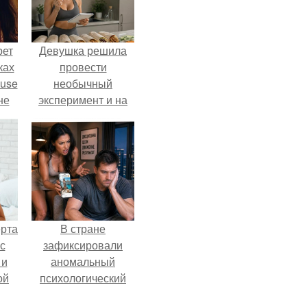
рет
Девушка решила
ках
провести
ouse
необычный
не
эксперимент и на
ь в
протяжении 30
дней питалась
оли
одной шаурмой.
ерта
В стране
с
зафиксировали
 и
аномальный
ой
психологический
сдвиг: переоценка