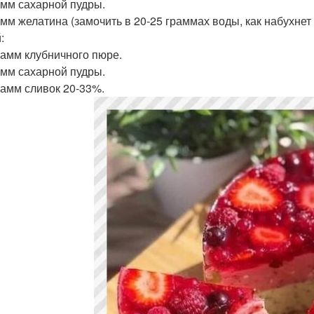
амм сахарной пудры.
амм желатина (замочить в 20-25 граммах воды, как набухнет 
:
рамм клубничного пюре.
амм сахарной пудры.
рамм сливок 20-33%.