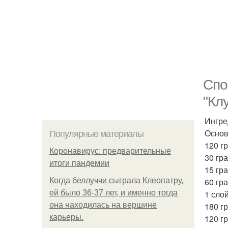
Спо
"Кл
Ингре
Основ
Популярные материалы
120 г
Коронавирус: предварительные
30 гр
итоги пандемии
15 гр
Когда беллуччи сыграла Клеопатру,
60 гр
ей было 36-37 лет, и именно тогда
1 слой
она находилась на вершине
180 г
карьеры.
120 г