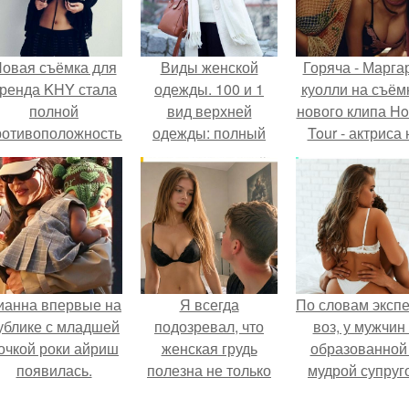
овая съёмка для
Виды женской
Горяча - Марга
ренда KHY стала
одежды. 100 и 1
куолли на съём
полной
вид верхней
нового клипа H
ротивоположностью
одежды: полный
Tour - актриса 
бразу, с которым
словарь видов
только появилас
кайли
пальто, курток и
кадре, но и
ассоциировалась
прочего
выступила в р
последние годы.
сорежиссёра
проекта.
ианна впервые на
Я всегда
По словам эксп
ублике с младшей
подозревал, что
воз, у мужчин 
очкой роки айриш
женская грудь
образованной
появилась.
полезна не только
мудрой супруг
для красоты, а
вероятность