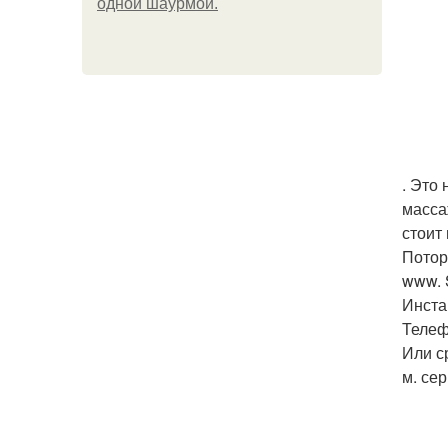
одной шаурмой.
. Это
масса
стоит 
Потор
www. S
Инстаг
Телеф
Или с
м. се