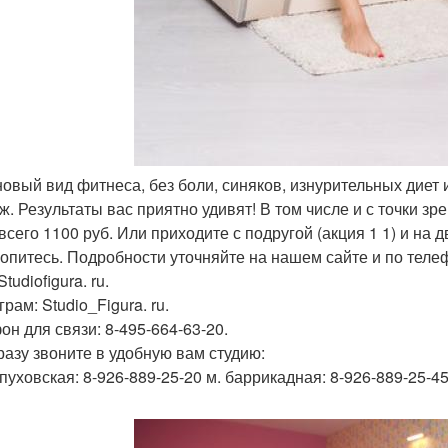
 новый вид фитнеса, без боли, синяков, изнурительных дие
ж. Результаты вас приятно удивят! В том числе и с точки зр
всего 1100 руб. Или приходите с подругой (акция 1 1) и на 
опитесь. Подробности уточняйте на нашем сайте и по теле
tudiofigura. ru.
рам: Studio_Figura. ru.
он для связи: 8-495-664-63-20.
разу звоните в удобную вам студию:
рпуховская: 8-926-889-25-20 м. баррикадная: 8-926-889-25-45