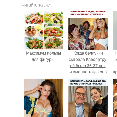
Читайте также
Максимум пользы
Когда беллуччи
Н
для фигуры.
сыграла Клеопатру,
б
ей было 36-37 лет,
и именно тогда она
п
находилась на
о
вершине карьеры.