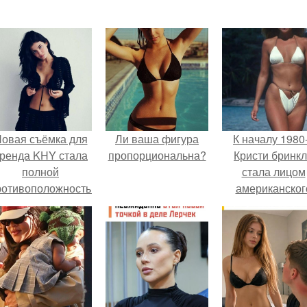
овая съёмка для
Ли ваша фигура
К началу 1980
ренда KHY стала
пропорциональна?
Кристи бринк
полной
стала лицом
ротивоположностью
американског
бразу, с которым
моделинга и
кайли
главным
ассоциировалась
воплощение
последние годы.
естественно
привлекательно