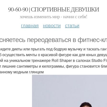
90-60-90 | СПОРТИВНЫЕ ДЕВУШКИ
хочешь изменить мир - начни с себя!
главная
новости
статьи
сняетесь переодеваться в фитнес-к
идите диеты или прыгать под бодрую музычку и таскать ганте
б осуществить мечты о красивой фигуре как для юных девуш
ий на уникальном тренажере Roll Shaper в салонах Studio F
т лишние сантиметры и килограммы, фигура становится близ
анному модным глянцем