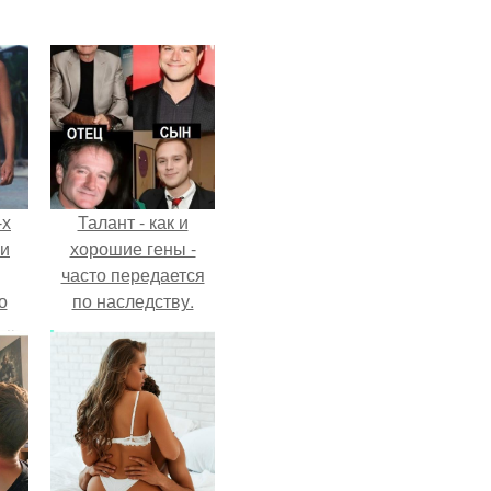
-х
Талант - как и
ли
хорошие гены -
часто передается
о
по наследству.
м
й
сти.