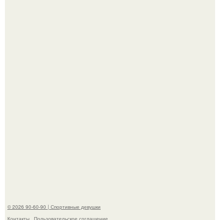
В этой истории не было подпольного кабинета и
"Мастера После Двухнедельных Курсов".
Анна, давно известная своим увлечением
бодибилдингом, впервые попробовала себя в роли
модели.
© 2026 90-60-90 | Спортивные девушки
Контакты
Пользовательское соглашение