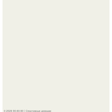
"Я уже год Пытаюсь Просто Выжить": Анна седокова
разрыдалась из-за жесткой травли и проклятий в сети.
Анастасию Волочкову не раз упрекали в
приверженности устаревшим бьюти - процедурам.
© 2026 90-60-90 | Спортивные девушки