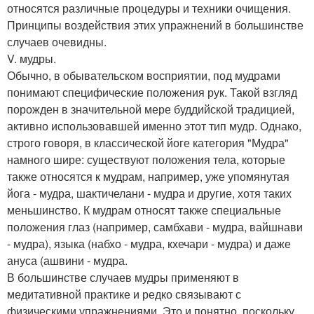
относятся различные процедуры и техники очищения.
Принципы воздействия этих упражнений в большинстве
случаев очевидны.
V. мудры.
Обычно, в обывательском восприятии, под мудрами
понимают специфические положения рук. Такой взгляд
порожден в значительной мере буддийской традицией,
активно использовавшей именно этот тип мудр. Однако,
строго говоря, в классической йоге категория "Мудра"
намного шире: существуют положения тела, которые
также относятся к мудрам, например, уже упомянутая
йога - мудра, шактичелани - мудра и другие, хотя таких
меньшинство. К мудрам относят также специальные
положения глаз (например, самбхави - мудра, вайшнави
- мудра), языка (набхо - мудра, кхечари - мудра) и даже
ануса (ашвини - мудра.
В большинстве случаев мудры применяют в
медитативной практике и редко связывают с
физическими упражнениями. Это и понятно, поскольку