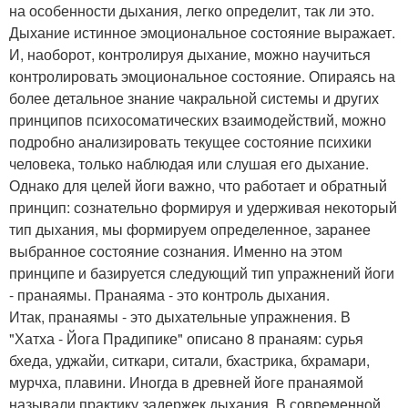
на особенности дыхания, легко определит, так ли это.
Дыхание истинное эмоциональное состояние выражает.
И, наоборот, контролируя дыхание, можно научиться
контролировать эмоциональное состояние. Опираясь на
более детальное знание чакральной системы и других
принципов психосоматических взаимодействий, можно
подробно анализировать текущее состояние психики
человека, только наблюдая или слушая его дыхание.
Однако для целей йоги важно, что работает и обратный
принцип: сознательно формируя и удерживая некоторый
тип дыхания, мы формируем определенное, заранее
выбранное состояние сознания. Именно на этом
принципе и базируется следующий тип упражнений йоги
- пранаямы. Пранаяма - это контроль дыхания.
Итак, пранаямы - это дыхательные упражнения. В
"Хатха - Йога Прадипике" описано 8 пранаям: сурья
бхеда, уджайи, ситкари, ситали, бхастрика, бхрамари,
мурчха, плавини. Иногда в древней йоге пранаямой
называли практику задержек дыхания. В современной