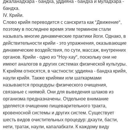
джаланадхара - бандха, уддияна - бандха и муладхара -
бандха.
IV. Крийи.
Слово крийя переводится с санскрита как "Движение",
поэтому в последнее время этим термином стали
называть многие динамические практики йоги. Однако, в
действительности крийи - это упражнения, оказывающие
динамические воздействия, по сути, массаж, внутренних
органов. Крийи - одно из "Ноу-хау", поскольку они не
имеют аналогов в других системах физической культуры.
К крийям относятся, в частности: уддияна - бандха крийя,
наули крийя. Также крийями или шаткармами
называются процедуры физического очищения,
связаные с ниямой. Они для выведения шлаков из
организма предназначены. Отдельное внимание
уделяется очищению пищеварительного тракта,
кровеносной системы и других систем. Существует
шесть видов очистительных процедур: дхаути, басти,
нети, тратак, наули, капалабхати. К каждому виду