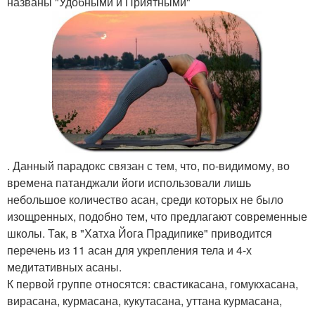
названы "Удобными и Приятными"
. Данный парадокс связан с тем, что, по-видимому, во
времена патанджали йоги использовали лишь
небольшое количество асан, среди которых не было
изощренных, подобно тем, что предлагают современные
школы. Так, в "Хатха Йога Прадипике" приводится
перечень из 11 асан для укрепления тела и 4-х
медитативных асаны.
К первой группе относятся: свастикасана, гомукхасана,
вирасана, курмасана, кукутасана, уттана курмасана,