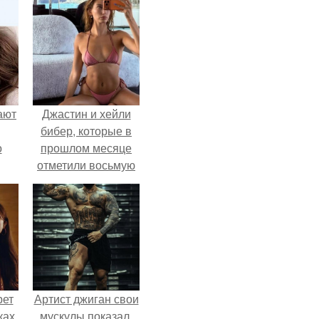
ают
Джастин и хейли
бибер, которые в
о
прошлом месяце
отметили восьмую
годовщину
помолвки, показали
новые фото с
совместного
отдыха.
рет
Артист джиган свои
ках
мускулы показал.