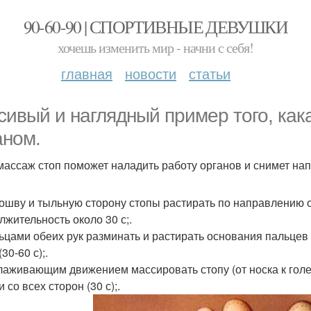
90-60-90 | СПОРТИВНЫЕ ДЕВУШКИ
хочешь изменить мир - начни с себя!
главная
новости
статьи
сивый и наглядный пример того, кака
аном.
ассаж стоп поможет наладить работу органов и снимет нап
дошву и тыльную сторону стопы растирать по направлению о
лжительность около 30 с;.
льцами обеих рук разминать и растирать основания пальцев н
(30-60 с);.
глаживающим движением массировать стопу (от носка к гол
 со всех сторон (30 с);.