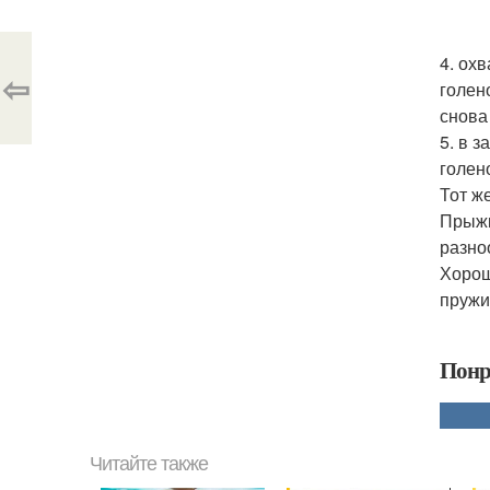
4. ох
⇦
голен
снова
5. в 
голен
Тот ж
Прыжк
разно
Хорош
пружи
Понр
Читайте также