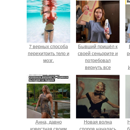
7 верных способа
Бывший пришёл к
перехитрить тело и
своей сеньорите и
р
мозг.
потребовал
вернуть все
подарки.
Анна, давно
Новая волна
Н
известная своим
споров началась
б