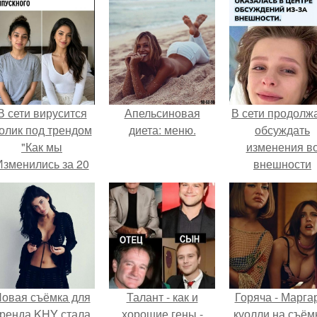
В сети вирусится
Апельсиновая
В сети продолж
олик под трендом
диета: меню.
обсуждать
"Как мы
изменения в
Изменились за 20
внешности
лет".
актрисы.
овая съёмка для
Талант - как и
Горяча - Марга
ренда KHY стала
хорошие гены -
куолли на съём