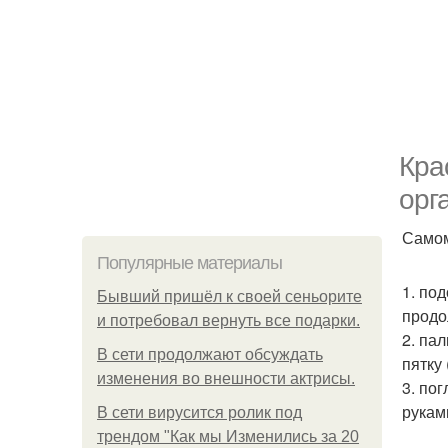
Кра
орг
Самом
Популярные материалы
1. по
Бывший пришёл к своей сеньорите
продо
и потребовал вернуть все подарки.
2. па
В сети продолжают обсуждать
пятку 
изменения во внешности актрисы.
3. по
руками
В сети вирусится ролик под
трендом "Как мы Изменились за 20