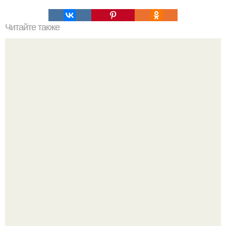
Читайте также
Чистая и сияющая кожа!
Певица заявила, что уже давно оставила позади громкие