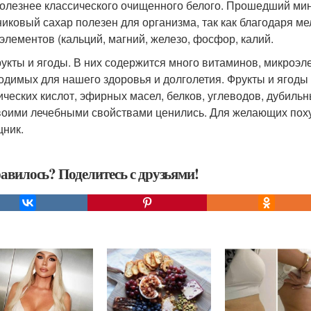
полезнее классического очищенного белого. Прошедший м
никовый сахар полезен для организма, так как благодаря м
элементов (кальций, магний, железо, фосфор, калий.
рукты и ягоды. В них содержится много витаминов, микроэл
одимых для нашего здоровья и долголетия. Фрукты и ягоды о
ических кислот, эфирных масел, белков, углеводов, дубильн
воими лечебными свойствами ценились. Для желающих похуд
ник.
авилось? Поделитесь с друзьями!