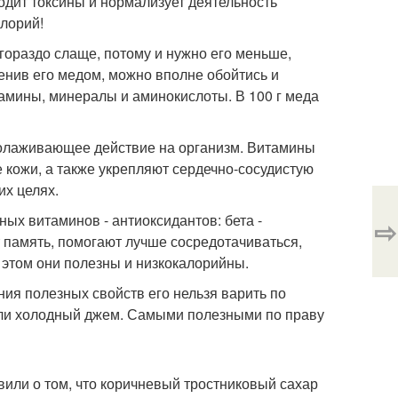
дит токсины и нормализует деятельность
алорий!
 гораздо слаще, потому и нужно его меньше,
менив его медом, можно вполне обойтись и
тамины, минералы и аминокислоты. В 100 г меда
омолаживающее действие на организм. Витамины
е кожи, а также укрепляют сердечно-сосудистую
их целях.
ных витаминов - антиоксидантов: бета -
⇨
 память, помогают лучше сосредотачиваться,
 этом они полезны и низкокалорийны.
ния полезных свойств его нельзя варить по
 или холодный джем. Самыми полезными по праву
вили о том, что коричневый тростниковый сахар