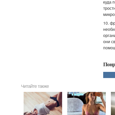
куда 
трост
микро
10. ф
необх
орган
они с
помощ
Понр
Читайте также