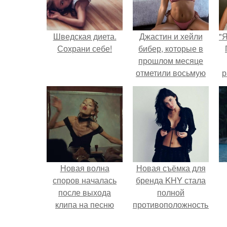
Шведская диета.
Джастин и хейли
"
Сохрани себе!
бибер, которые в
прошлом месяце
отметили восьмую
р
годовщину
помолвки, показали
новые фото с
совместного
отдыха.
Новая волна
Новая съёмка для
споров началась
бренда KHY стала
после выхода
полной
клипа на песню
противоположностью
Petal.
образу, с которым