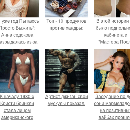
Я уже год Пытаюсь
Топ - 10 продуктов
В этой истории
Просто Выжить":
против хандры:
было подпольн
Анна седокова
кабинета и
азрыдалась из-за
"Мастера Пос
жесткой травли и
Двухнедельн
проклятий в сети.
Курсов".
К началу 1980-х
Артист джиган свои
Заседание по д
Кристи бринкли
мускулы показал.
сони мармеладо
стала лицом
на позитивны
американского
вайбах прошл
моделинга и