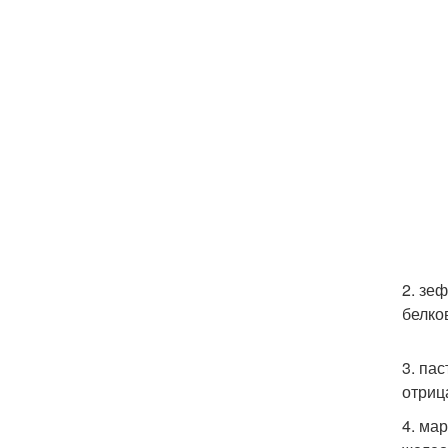
2. зе
белко
3. па
отриц
4. ма