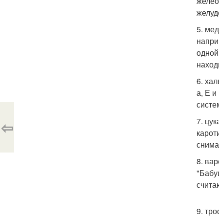
желео
желуд
5. ме
напри
одной
наход
6. ха
а, Е 
систе
7. цу
⇦
карот
снима
8. ва
"Бабу
счита
9. тр