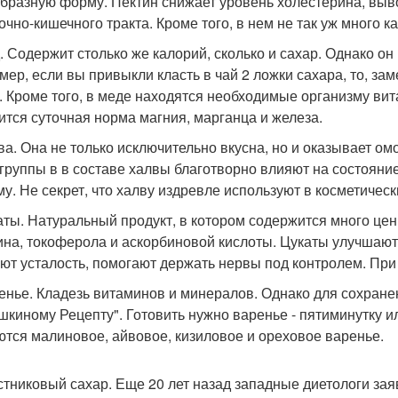
бразную форму. Пектин снижает уровень холестерина, выво
очно-кишечного тракта. Кроме того, в нем не так уж много к
д. Содержит столько же калорий, сколько и сахар. Однако он
мер, если вы привыкли класть в чай 2 ложки сахара, то, за
. Кроме того, в меде находятся необходимые организму ви
ится суточная норма магния, марганца и железа.
лва. Она не только исключительно вкусна, но и оказывает 
и группы в в составе халвы благотворно влияют на состояни
му. Не секрет, что халву издревле используют в косметическ
каты. Натуральный продукт, в котором содержится много цен
ина, токоферола и аскорбиновой кислоты. Цукаты улучшают
ют усталость, помогают держать нервы под контролем. При
ренье. Кладезь витаминов и минералов. Однако для сохране
шкиному Рецепту". Готовить нужно варенье - пятиминутку
ются малиновое, айвовое, кизиловое и ореховое варенье.
остниковый сахар. Еще 20 лет назад западные диетологи зая