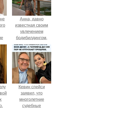
 не
Анна, давно
ого
известная своим
увлечением
ле
бодибилдингом,
ых
впервые
попробовала себя
в роли модели.
елу
Кевин спейси
вой
заявил, что
х
многолетние
о.
судебные
разбирательства