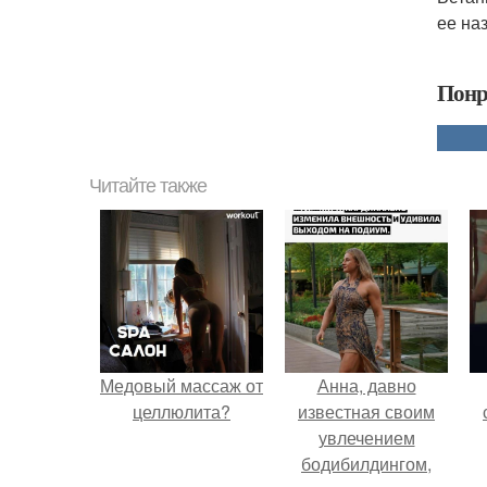
ее на
Понр
Читайте также
Медовый массаж от
Анна, давно
целлюлита?
известная своим
увлечением
бодибилдингом,