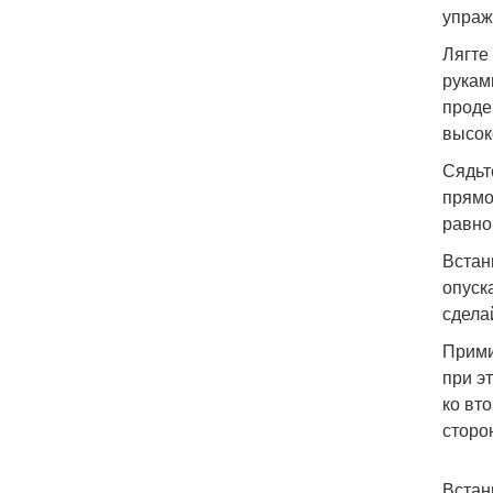
упраж
Лягте
рукам
проде
высок
Сядьт
прямо
равно
Встан
опуск
сдела
Прими
при э
ко вт
сторон
Встан