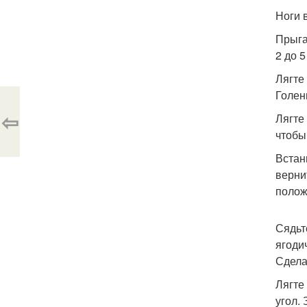
Ноги в
Прыга
2 до 
Лягте
Голен
⇦
Лягте
чтобы
Встан
верни
полож
Сядьт
ягоди
Сдела
Лягте
угол.