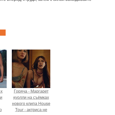
-х
Горяча - Маргарет
ли
куолли на съёмках
нового клипа House
о
Tour - актриса не