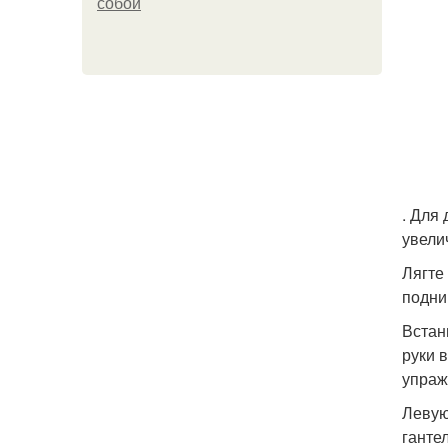
собой
. Для
увели
Лягте
подни
Встан
руки 
упраж
Левую
ганте