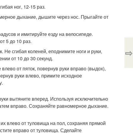
гибая ног, 12-15 раз.
омерное дыхание, дышите через нос. Прыгайте от
радусов и имитируйте езду на велосипеде.
т 5 до 10 раз.
⇨
к. Не сгибая коленей, еподнимите ноги и руки,
нии от 10 до 30 секунд.
 влево от пяток, повернув руки вправо (выдох),
вернув руки влево, примите исходное
у.
 руки вытяните вперед. Используя исключительно
затем вправо. Сохраняйте равномерное дыхание.
 их влево от туловища на пол, сохраняя прямой
устите вправо от туловища. Сделайте