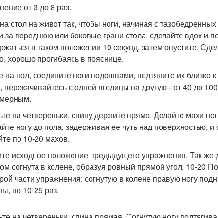
нение от 3 до 8 раз.
 на стол на живот так, чтобы ноги, начиная с тазобедренных
и за переднюю или боковые грани стола, сделайте вдох и п
ржаться в таком положении 10 секунд, затем опустите. Сде
о, хорошо прогибаясь в пояснице.
е на пол, соедините ноги подошвами, подтяните их близко к
, перекачивайтесь с одной ягодицы на другую - от 40 до 10
мерным.
ьте на четвереньки, спину держите прямо. Делайте махи ного
айте ногу до пола, задерживая ее чуть над поверхностью, 
йте по 10-20 махов.
те исходное положение предыдущего упражнения. Так же дел
том согнута в колене, образуя ровный прямой угол. 10-20 
орой части упражнения: согнутую в колене правую ногу подн
ы, по 10-25 раз.
ьте на четвереньки, спина прямая. Согнутую ногу подтягива