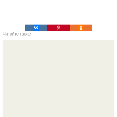
Читайте также
Медовый массаж от целлюлита?