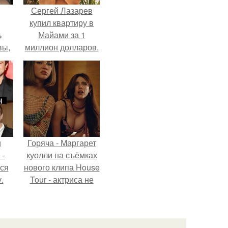
Сергей Лазарев
купил квартиру в
ь
Майами за 1
вы,
миллион долларов.
 в
х
и
Горяча - Маргарет
 -
куолли на съёмках
тся
нового клипа House
.
Tour - актриса не
только появилась в
кадре, но и
выступила в роли