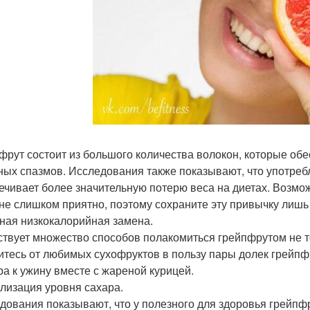
фрут состоит из большого количества волокон, которые обе
ных спазмов. Исследования также показывают, что употре
ечивает более значительную потерю веса на диетах. Возм
 не слишком приятно, поэтому сохраните эту привычку лишь 
ная низкокалорийная замена.
твует множество способов полакомиться грейпфрутом не то
итесь от любимых сухофруктов в пользу пары долек грейпфр
ра к ужину вместе с жареной курицей.
лизация уровня сахара.
дования показывают, что у полезного для здоровья грейп