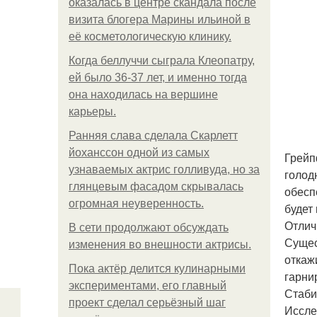
оказалась в центре скандала после
визита блогера Марины ильиной в
её косметологическую клинику.
Когда беллуччи сыграла Клеопатру,
ей было 36-37 лет, и именно тогда
она находилась на вершине
карьеры.
Ранняя слава сделала Скарлетт
йоханссон одной из самых
Грейп
узнаваемых актрис голливуда, но за
голод
глянцевым фасадом скрывалась
обесп
огромная неуверенность.
будет
Отлич
В сети продолжают обсуждать
Сущес
изменения во внешности актрисы.
откаж
Пока актёр делится кулинарными
гарни
экспериментами, его главный
Стаби
проект сделал серьёзный шаг
Иссле