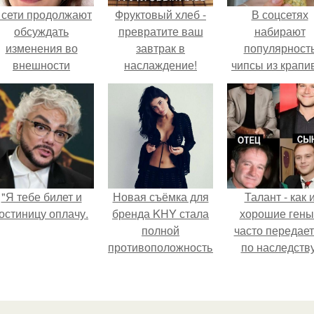
 сети продолжают
Фруктовый хлеб -
В соцсетях
обсуждать
превратите ваш
набирают
изменения во
завтрак в
популярност
внешности
наслаждение!
чипсы из крапи
актрисы.
которые
пользователи
комментария
называют
неожиданно
вкусными.
"Я тебе билет и
Новая съёмка для
Талант - как 
остиницу оплачу.
бренда KHY стала
хорошие гены
полной
часто передае
противоположностью
по наследству
образу, с которым
кайли
ассоциировалась