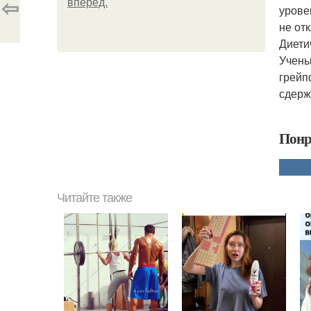
⇦
вперёд.
урове
не от
Диети
Учены
грейп
сдерж
Понр
Читайте также