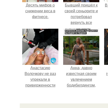
Десять мифов о
Бывший пришёл к
В
снижении веса в
своей сеньорите и
фитнесе.
потребовал
вернуть все
подарки.
Анастасию
Анна, давно
Волочкову не раз
известная своим
г
упрекали в
увлечением
приверженности
бодибилдингом,
устаревшим бьюти -
впервые
процедурам.
попробовала себя
в роли модели.