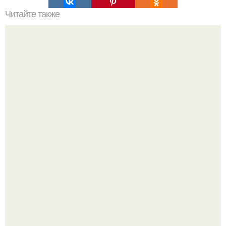
Читайте также
Мы чистим организм за один день.
Пока актёр делится кулинарными экспериментами, его
главный проект сделал серьёзный шаг вперёд.