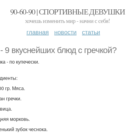
90-60-90 | СПОРТИВНЫЕ ДЕВУШКИ
хочешь изменить мир - начни с себя!
главная
новости
статьи
 - 9 вкуснейших блюд с гречкой?
чка - по купечески.
диенты:
0 гр. Мяса.
ан гречки.
овица.
дняя морковь.
енький зубок чеснока.