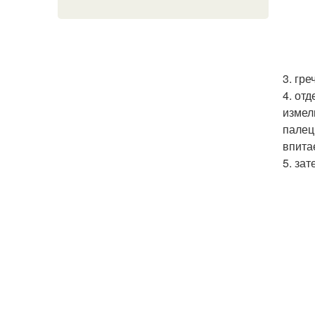
3. гре
4. от
измел
палец
впитае
5. за