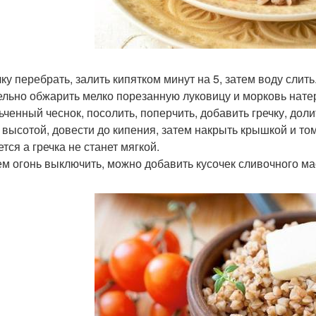
чку перебрать, залить кипятком минут на 5, затем воду слить
дельно обжарить мелко порезанную луковицу и морковь натер
ьченный чеснок, посолить, поперчить, добавить гречку, дол
 высотой, довести до кипения, затем накрыть крышкой и том
тся а гречка не станет мягкой.
тем огонь выключить, можно добавить кусочек сливочного м