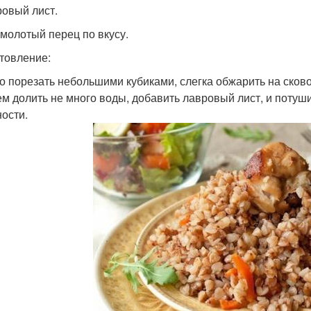
ровый лист.
 молотый перец по вкусу.
товление:
со порезать небольшими кубиками, слегка обжарить на сков
тем долить не много воды, добавить лавровый лист, и поту
ности.