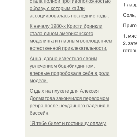
стала полной противоположностью
1 лав
образу, с которым кайли
Соль,
ассоциировалась последние годы.
Приго
К началу 1980-х Кристи бринкли
стала лицом американского
1. мя
моделинга и главным воплощением
2. за
естественной привлекательности.
готов
Анна, давно известная своим
увлечением бодибилдингом,
впервые попробовала себя в роли
модели.
Отдых на пхукете для Алексея
Долматова закончился переломом
ребра после неудачного падения в
бассейн.
"Я тебе билет и гостиницу оплачу.