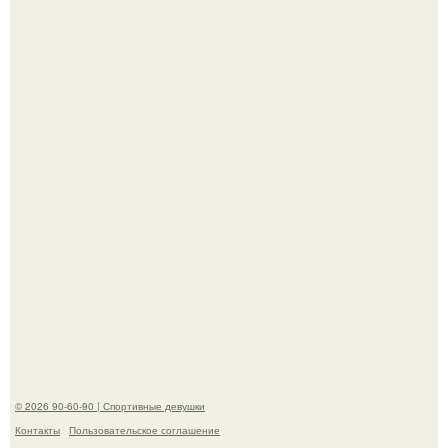
До мировой славы ее пытались увлечь баскетболом:
отец, школьный учитель физкультуры и поклонник этой
игры, записал дочь в секцию.
"Лучше бы и Дальше Продолжала их Прятать": в сети
обсудили внешность сыновей Шерон стоун.
© 2026 90-60-90 | Спортивные девушки
Контакты
Пользовательское соглашение