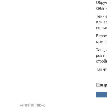
Обруч
самый
Тенни
или в
сгорит
Велос
можно
Танцы
рок-н
строй
Так чт
Понр
Читайте также