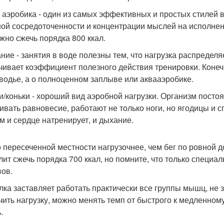
- аэробика - один из самых эффективных и простых стилей в
ой сосредоточенности и концентрации мыслей на исполнени
жно сжечь порядка 800 ккал.
ние - занятия в воде полезны тем, что нагрузка распредел
чивает коэффициент полезного действия тренировки. Конечн
водье, а о полноценном заплыве или аквааэробике.
и/коньки - хороший вид аэробной нагрузки. Организм постоя
ивать равновесие, работают не только ноги, но ягодицы и 
м и сердце натренирует, и дыхание.
о пересеченной местности нагрузочнее, чем бег по ровной 
лит сжечь порядка 700 ккал, но помните, что только специ
вов.
лка заставляет работать практически все группы мышц, не 
чить нагрузку, можно менять темп от быстрого к медленному
.