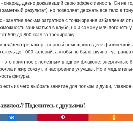
 - снаряд, давно доказавший свою эффективность. Он не тол
 заметный результат), но позволяет держать все тело в тонус
с - занятие весьма затратное с точки зрения избавления от
озможность заниматься в клубе, но и самому мяч погонять у
 от 500 до 800 ккал за тренировку.
ипед/велотренажер - верный помощник в деле физической а
 сжечь до 1000 калорий, а чтобы не было скучно - устраива
 - это приятное с полезным в одном флаконе: энергичные 
-ролла и жир сожгут, и настроение улучшат. Но и медлител
ность фигуры.
о есть из чего выбрать занятие для пользы и души, главное 
авилось? Поделитесь с друзьями!