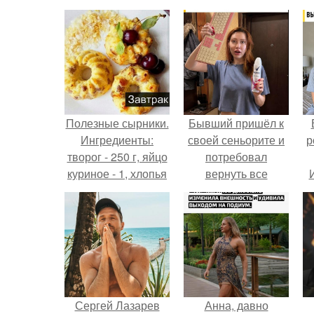
Полезные сырники.
Бывший пришёл к
Ингредиенты:
своей сеньорите и
р
творог - 250 г, яйцо
потребовал
куриное - 1, хлопья
вернуть все
или отруби - 5 ст.
подарки.
Сергей Лазарев
Анна, давно