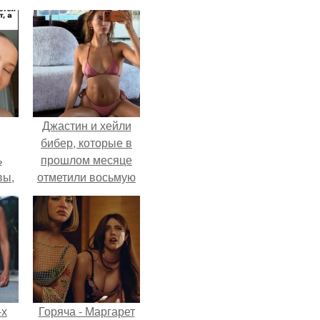
Джастин и хейли
бибер, которые в
ь
прошлом месяце
вы,
отметили восьмую
годовщину
 в
помолвки, показали
х
новые фото с
совместного
отдыха.
-х
Горяча - Маргарет