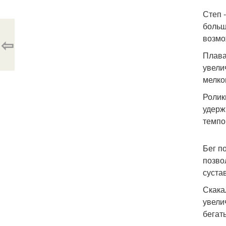
Степ 
больш
возмо
⇦
Плава
увели
мелко
Ролик
удерж
темпо
Бег п
позво
суста
Скака
увели
бегать