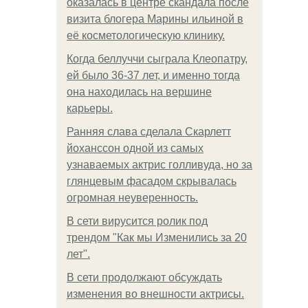
оказалась в центре скандала после
визита блогера Марины ильиной в
её косметологическую клинику.
Когда беллуччи сыграла Клеопатру,
ей было 36-37 лет, и именно тогда
она находилась на вершине
карьеры.
Ранняя слава сделала Скарлетт
йоханссон одной из самых
узнаваемых актрис голливуда, но за
глянцевым фасадом скрывалась
огромная неуверенность.
В сети вирусится ролик под
трендом "Как мы Изменились за 20
лет".
В сети продолжают обсуждать
изменения во внешности актрисы.