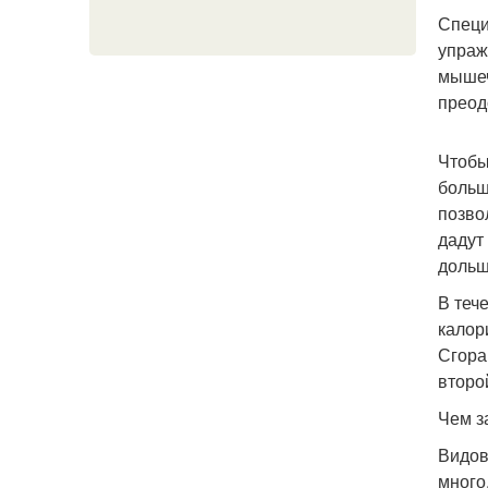
Специ
упраж
мышеч
преод
Чтобы
больш
позво
дадут
дольш
В теч
калор
Сгора
второй
Чем з
Видов
много