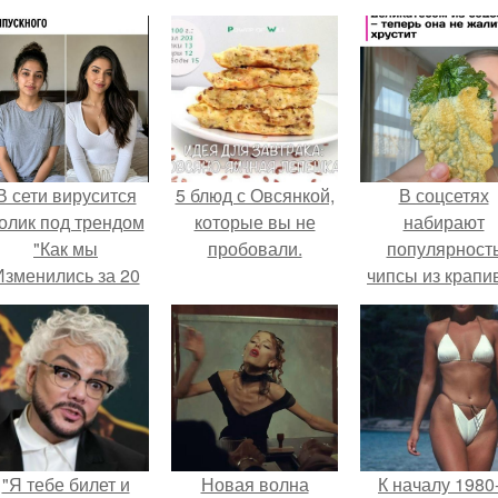
В сети вирусится
5 блюд с Овсянкой,
В соцсетях
олик под трендом
которые вы не
набирают
"Как мы
пробовали.
популярност
Изменились за 20
чипсы из крапи
лет".
которые
пользователи
комментария
называют
неожиданно
вкусными.
"Я тебе билет и
Новая волна
К началу 1980