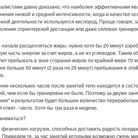
алистами давно доказано, что наиболее эффективными явля
нения низкой и средней интенсивности, когда в качестве о
ной деятельности используется кислород. Проще говоря, за
оление спринтерской дистанции или даже силовая трениро
 начали расщепляться жиры, нужно хотя бы 20 минут аэробно
ую часть энергии за счет жиров, а не из углеводов. Таким 
лит пребывать в зоне сгорания жиров по крайней мере 70 ми
 не больше 50 минут (2 раза по 25 минут) пребывания в этой
е.
ение нескольких часов после занятий тело находится в сост
ий, чем если бы тренировки не было. Поэтому за двумя за
ния" и результатом будет большее количество переработанн
 ответ - часто. Хотя бы три раза в неделю.
аниматься?
 физических нагрузок, способных доставить радость похуда
. Приведем те, за час занятий которыми возможно сжечь ми