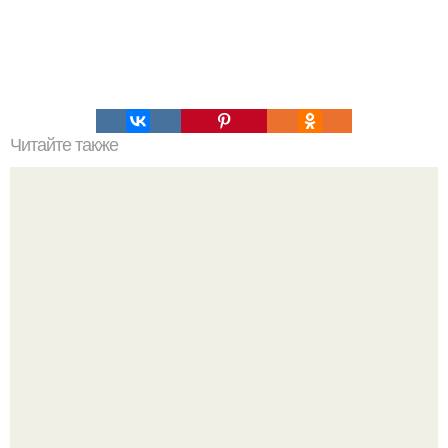
Читайте также
Кайлатес: красивая попа за 2 недели.