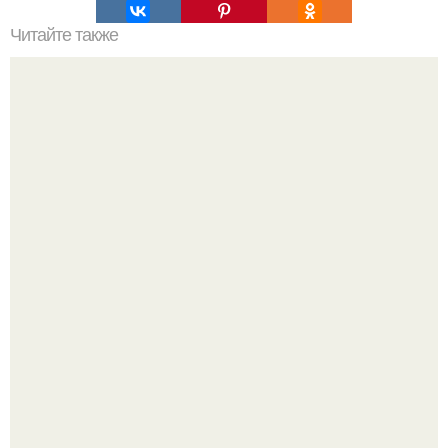
Читайте также
Когда шоколад не навредит фигуре.
Певица заявила, что уже давно оставила позади громкие
истории, сосредоточилась на творчестве и не дает