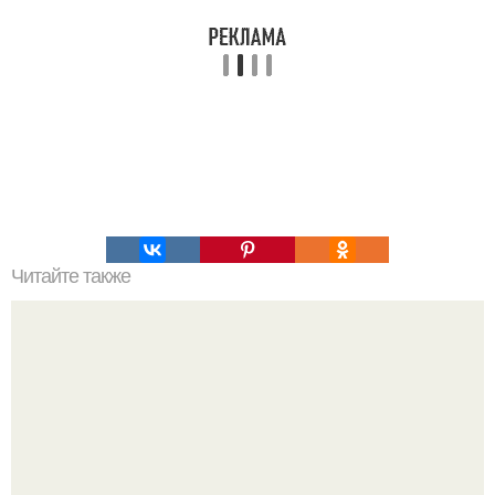
Читайте также
Наталья Гpэйс - российская блогерка, по образованию