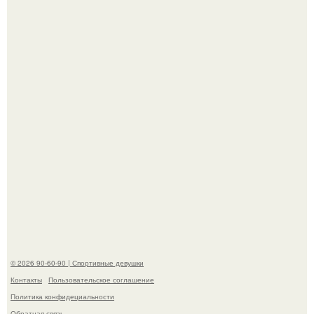
Талант - как и хорошие гены - часто передается по
наследству.
Горяча - Маргарет куолли на съёмках нового клипа
House Tour - актриса не только появилась в кадре, но и
выступила в роли сорежиссёра проекта.
© 2026 90-60-90 | Спортивные девушки
Контакты
Пользовательское соглашение
Политика конфидециальности
Обратная связь