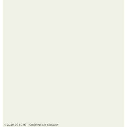
Горяча - Маргарет куолли на съёмках нового клипа
House Tour - актриса не только появилась в кадре, но и
выступила в роли сорежиссёра проекта.
Девушка решила провести необычный эксперимент и на
протяжении 30 дней питалась одной шаурмой.
© 2026 90-60-90 | Спортивные девушки