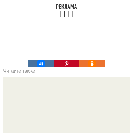
Читайте также
Что значит ухаживать за собой. Забота о себе, уход за
собой...