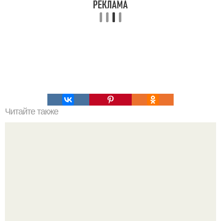
Читайте также
Белковый рулет. Идеально для ужина 100 г/73 ккал.