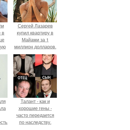
ли
Сергей Лазарев
 в
купил квартиру в
це
Майами за 1
мую
миллион долларов.
зали
с
для
Талант - как и
ала
хорошие гены -
часто передается
остью
по наследству.
рым