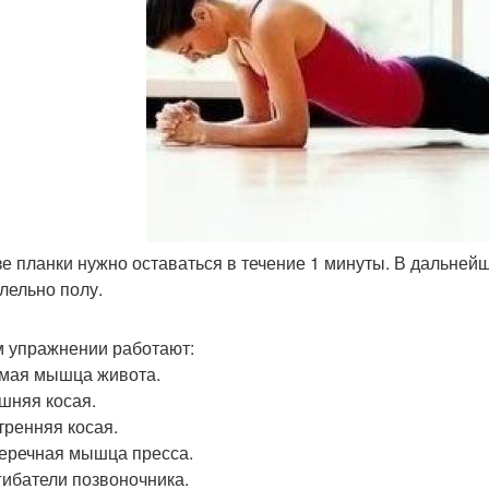
озе планки нужно оставаться в течение 1 минуты. В дальне
лельно полу.
м упражнении работают:
ямая мышца живота.
ешняя косая.
утренняя косая.
перечная мышца пресса.
згибатели позвоночника.