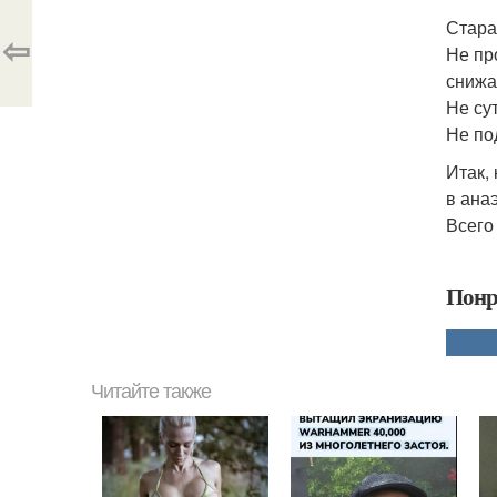
Стара
⇦
Не про
снижа
Не су
Не по
Итак,
в ана
Всего
Понр
Читайте также