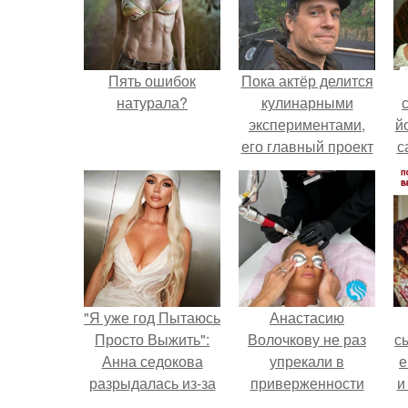
Пять ошибок
Пока актёр делится
натурала?
кулинарными
экспериментами,
й
его главный проект
с
сделал серьёзный
шаг вперёд.
"Я уже год Пытаюсь
Анастасию
Просто Выжить":
Волочкову не раз
с
Анна седокова
упрекали в
е
разрыдалась из-за
приверженности
и
жесткой травли и
устаревшим бьюти -