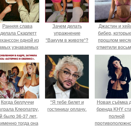
Ранняя слава
Зачем делать
Джастин и хей
сделала Скарлетт
упражнение
бибер, которые
оханссон одной из
"Вакуум в животе"?
прошлом меся
амых узнаваемых
отметили вось
актрис голливуда,
годовщину
но за глянцевым
помолвки, пока
фасадом
новые фото 
скрывалась
совместного
огромная
отдыха.
неуверенность.
Когда беллуччи
"Я тебе билет и
Новая съёмка 
ыграла Клеопатру,
гостиницу оплачу.
бренда KHY ст
й было 36-37 лет,
полной
 именно тогда она
противоположн
находилась на
образу, с кото