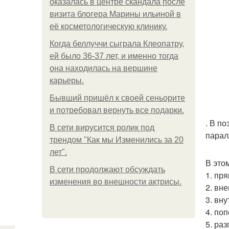
оказалась в центре скандала после
визита блогера Марины ильиной в
её косметологическую клинику.
Когда беллуччи сыграла Клеопатру,
ей было 36-37 лет, и именно тогда
она находилась на вершине
карьеры.
Бывший пришёл к своей сеньорите
и потребовал вернуть все подарки.
. В п
В сети вирусится ролик под
парал
трендом "Как мы Изменились за 20
лет".
В это
В сети продолжают обсуждать
1. пр
изменения во внешности актрисы.
2. вн
3. вн
4. по
5. ра