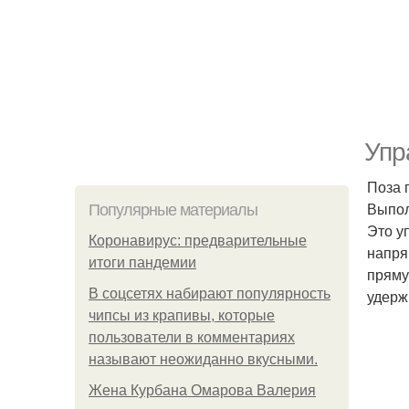
Упр
Поза 
Выпол
Популярные материалы
Это у
Коронавирус: предварительные
напря
итоги пандемии
пряму
В соцсетях набирают популярность
удерж
чипсы из крапивы, которые
пользователи в комментариях
называют неожиданно вкусными.
Жена Курбана Омарова Валерия