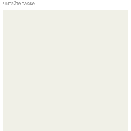
Читайте также
ПП Наполеон! Побалуй себя на завтрак?
В сети продолжают обсуждать изменения во внешности
актрисы.